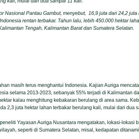
ng kali, mulai dari dua sampai 11 kali.
or Nasional Pantau Gambut, menyebut, 16,9 juta dari 24,2 juta
 Indonesia rentan terbakar. Tahun lalu, lebih 450.000 hektar la
 Kalimantan Tengah, Kalimantan Barat dan Sumatera Selatan.
han masih terus menghantui Indonesia. Kajian Auriga mencatat,
nesia selama 2013-2023, sebanyak 55% terjadi di Kalimantan d
 hektar kalau menghitung kebakaran berulang di area sama. Keb
ada 2,3 juta hektar lahan terbakar berulang kali, mulai dari dua 
 peneliti Yayasan Auriga Nusantara mengatakan, lokasi-lokasi bar
wilayah, seperti di Sumatera Selatan, misal, kedapatan ditanami