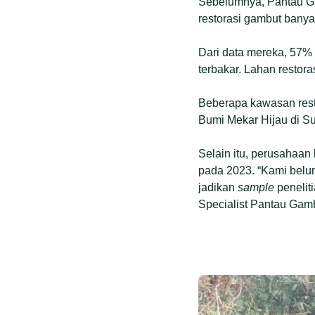
Sebelumnya, Pantau G
restorasi gambut banya
Dari data mereka, 57% 
terbakar. Lahan restor
Beberapa kawasan rest
Bumi Mekar Hijau di Su
Selain itu, perusahaa
pada 2023. “Kami belu
jadikan
sample
penelit
Specialist Pantau Gam