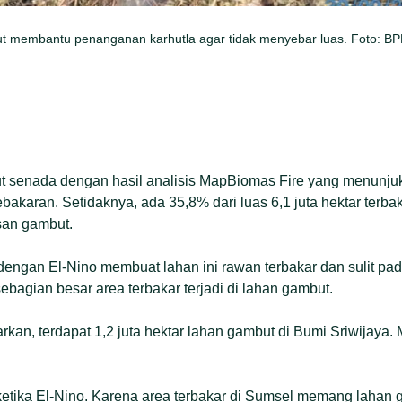
rut membantu penanganan karhutla agar tidak menyebar luas. Foto: B
 senada dengan hasil analisis MapBiomas Fire yang menunju
bakaran. Setidaknya, ada 35,8% dari luas 6,1 juta hektar terba
asan gambut.
ngan El-Nino membuat lahan ini rawan terbakar dan sulit pada
ebagian besar area terbakar terjadi di lahan gambut.
rkan, terdapat 1,2 juta hektar lahan gambut di Bumi Sriwijaya.
 ketika El-Nino. Karena area terbakar di Sumsel memang lahan g