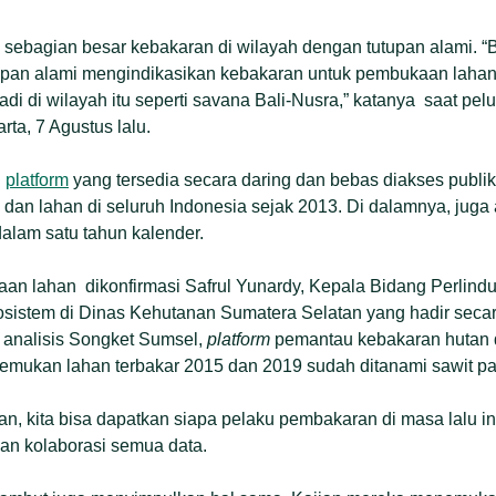
ya, sebagian besar kebakaran di wilayah dengan tutupan alami. 
pan alami mengindikasikan kebakaran untuk pembukaan lahan 
jadi di wilayah itu seperti savana Bali-Nusra,” katanya saat pel
ta, 7 Agustus lalu.
n
platform
yang tersedia secara daring dan bebas diakses publi
 dan lahan di seluruh Indonesia sejak 2013. Di dalamnya, juga 
alam satu tahun kalender.
aan lahan dikonfirmasi Safrul Yunardy, Kepala Bidang Perlin
istem di Dinas Kehutanan Sumatera Selatan yang hadir secara
i analisis Songket Sumsel,
platform
pemantau kebakaran hutan d
temukan lahan terbakar 2015 dan 2019 sudah ditanami sawit p
an, kita bisa dapatkan siapa pelaku pembakaran di masa lalu in
 dan kolaborasi semua data.