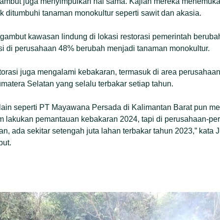
ambut juga menyimpulkan hal sama. Kajian mereka menemukan
k ditumbuhi tanaman monokultur seperti sawit dan akasia.
gambut kawasan lindung di lokasi restorasi pemerintah beruba
asi di perusahaan 48% berubah menjadi tanaman monokultur.
orasi juga mengalami kebakaran, termasuk di area perusahaan
matera Selatan yang selalu terbakar setiap tahun.
n lain seperti PT Mayawana Persada di Kalimantan Barat pun m
m lakukan pemantauan kebakaran 2024, tapi di perusahaan-pe
ian, ada sekitar setengah juta lahan terbakar tahun 2023,” kat
but.