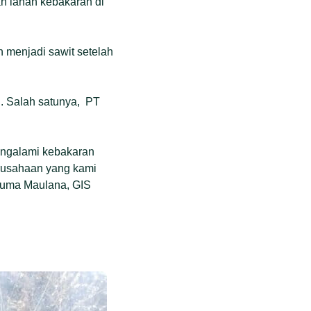
 lahan kebakaran di
h menjadi sawit setelah
. Salah satunya, PT
engalami kebakaran
rusahaan yang kami
a Juma Maulana, GIS