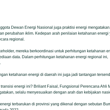
gota Dewan Energi Nasional juga praktisi energi mengatakan, 
kan perubahan iklim. Kedepan arah penilaian ketahanan energ
ecara regional.
eholder, mereka berkoordinasi untuk perhitungan ketahanan e
ediaan data. Dalam perhitungan ketahanan energi regional ini, 
.
gan ketahanan energi di daerah ini juga jadi tantangan tersendi
transisi energi ini? Briliant Faisal, Fungsional Perencana Ahl
atakan, selalu menyesuaikan dengan arah dan kebijakan nasi
nergi terbarukan di provinsi yang dikenal dengan sebutan Bumi
 pada 2022.