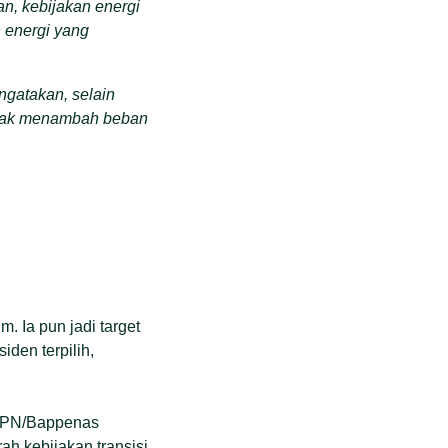
n, kebijakan energi
 energi yang
ngatakan, selain
uk tak menambah beban
. Ia pun jadi target
iden terpilih,
 PPN/Bappenas
h kebijakan transisi