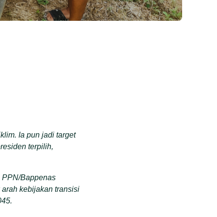
im. Ia pun jadi target
esiden terpilih,
an PPN/Bappenas
rah kebijakan transisi
045.