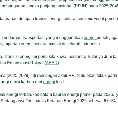
pembangunan jangka panjang nasional (RPJN) pada 2025-204
 arahan delapan transisi energi, antara lain,
retirement
pemban
an kendaraan transportasi yang menggunakan
energi
bersih juga
yimpanan energi secara massal di seluruh Indonesia.
transisi energi ini perlu kita kawal bersama,” katanya Juni la
 dan Emansipasi Rakyat (
AEER
).
ama (2025-2029), di rancangan akhir RPJN itu akan fokus pa
angi emisi karbon dari
energi
fosil.
rsi energi terbarukan dalam bauran energi primer pada 2025, 
. Sedang
baseline
Indeks Ketahan Energi 2025 sebesar 6,64%, 