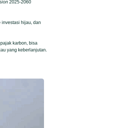
sion
2025-2060
nvestasi hijau, dan
 pajak karbon, bisa
ijau yang keberlanjutan.