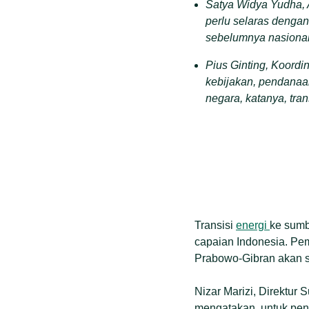
Satya Widya Yudha, 
perlu selaras dengan
sebelumnya nasional p
Pius Ginting, Koordi
kebijakan, pendanaan
negara, katanya, tra
Transisi
energi
ke sumb
capaian Indonesia. Peme
Prabowo-Gibran akan se
Nizar Marizi, Direktu
mengatakan, untuk peng