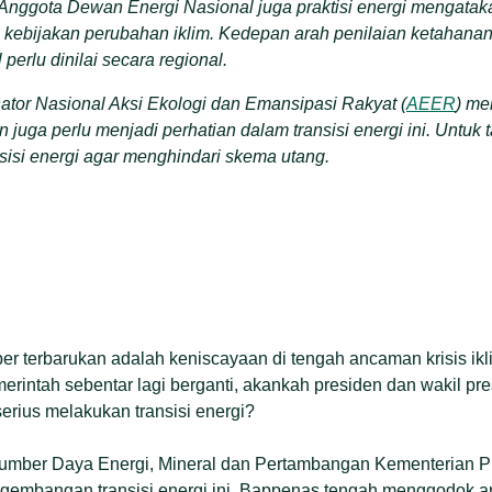
Anggota Dewan Energi Nasional juga praktisi energi mengataka
 kebijakan perubahan iklim. Kedepan arah penilaian ketahanan
erlu dinilai secara regional.
nator Nasional Aksi Ekologi dan Emansipasi Rakyat (
AEER
) me
 juga perlu menjadi perhatian dalam transisi energi ini. Unt
nsisi energi agar menghindari skema utang.
er terbarukan adalah keniscayaan di tengah ancaman krisis iklim
rintah sebentar lagi berganti, akankah presiden dan wakil pres
rius melakukan transisi energi?
r Sumber Daya Energi, Mineral dan Pertambangan Kementerian
embangan transisi energi ini, Bappenas tengah menggodok ara