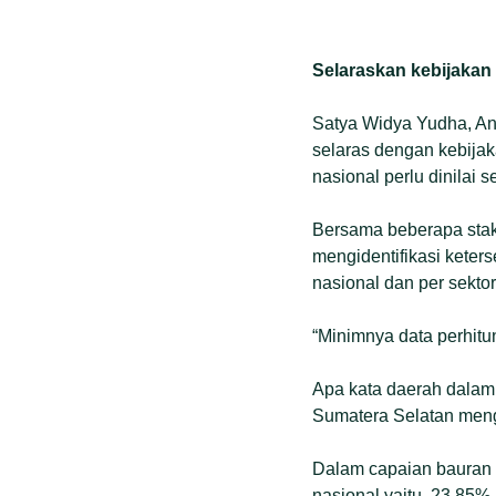
Selaraskan kebijakan
Satya Widya Yudha, Ang
selaras dengan kebija
nasional perlu dinilai s
Bersama beberapa stak
mengidentifikasi keters
nasional dan per sektor
“Minimnya data perhitun
Apa kata daerah dalam 
Sumatera Selatan meng
Dalam capaian bauran e
nasional yaitu, 23,85%