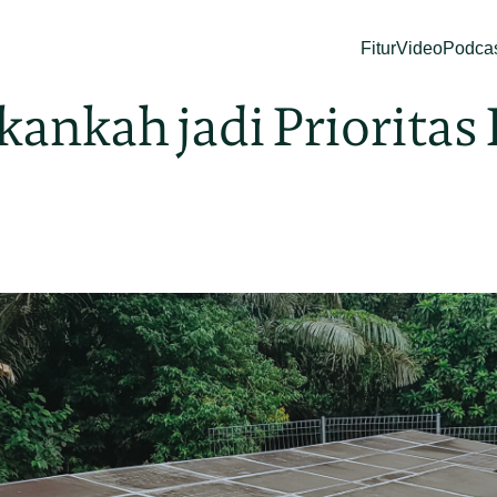
Fitur
Video
Podca
Akankah jadi Priorita