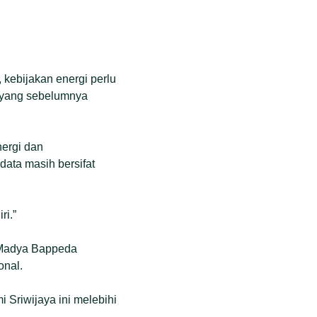
kebijakan energi perlu
i yang sebelumnya
nergi dan
data masih bersifat
ri.”
i Madya Bappeda
onal.
 Sriwijaya ini melebihi