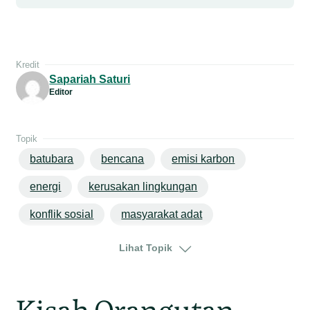
Kredit
Sapariah Saturi
Editor
Topik
batubara
bencana
emisi karbon
energi
kerusakan lingkungan
konflik sosial
masyarakat adat
pencemaran
pertambangan
Lihat Topik
perubahan iklim