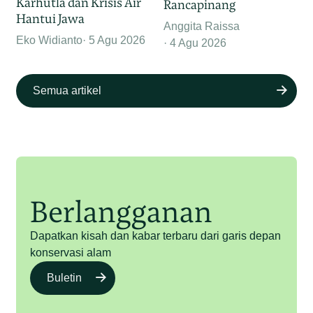
Karhutla dan Krisis Air
Rancapinang
Hantui Jawa
Anggita Raissa
Eko Widianto
5 Agu 2026
4 Agu 2026
Semua artikel
Berlangganan
Dapatkan kisah dan kabar terbaru dari garis depan
konservasi alam
Buletin