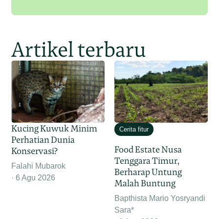
Artikel terbaru
Kucing Kuwuk Minim
Cerita fitur
Perhatian Dunia
Food Estate Nusa
Konservasi?
Tenggara Timur,
Falahi Mubarok
Berharap Untung
6 Agu 2026
Malah Buntung
Bapthista Mario Yosryandi
Sara*