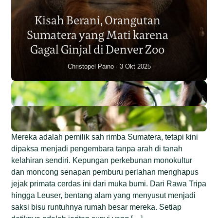
Sumatera Berkurang 2.700
Kisah Berani, Orangutan
Individu dalam Satu Dekade?
Sumatera yang Mati karena
Junaidi Hanafiah
14 Jul 2026
Gagal Ginjal di Denver Zoo
Christopel Paino
3 Okt 2025
Mereka adalah pemilik sah rimba Sumatera, tetapi kini
dipaksa menjadi pengembara tanpa arah di tanah
kelahiran sendiri. Kepungan perkebunan monokultur
dan moncong senapan pemburu perlahan menghapus
jejak primata cerdas ini dari muka bumi. Dari Rawa Tripa
hingga Leuser, bentang alam yang menyusut menjadi
saksi bisu runtuhnya rumah besar mereka. Setiap