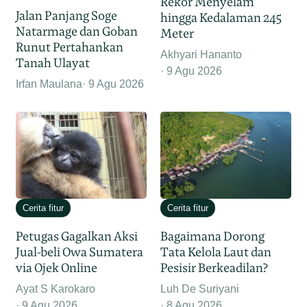
Rekor Menyelam
Jalan Panjang Soge
hingga Kedalaman 245
Natarmage dan Goban
Meter
Runut Pertahankan
Akhyari Hananto
Tanah Ulayat
9 Agu 2026
Irfan Maulana
9 Agu 2026
Cerita fitur
Cerita fitur
Petugas Gagalkan Aksi
Bagaimana Dorong
Jual-beli Owa Sumatera
Tata Kelola Laut dan
via Ojek Online
Pesisir Berkeadilan?
Ayat S Karokaro
Luh De Suriyani
9 Agu 2026
8 Agu 2026