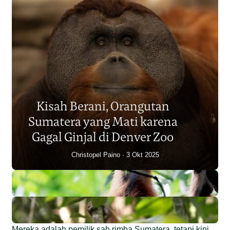
Populasi Orangutan
Sumatera Berkurang 2.700
Kisah Berani, Orangutan
Individu dalam Satu Dekade?
Sumatera yang Mati karena
Junaidi Hanafiah
14 Jul 2026
Gagal Ginjal di Denver Zoo
Christopel Paino
3 Okt 2025
Mereka adalah pemilik sah rimba Sumatera, tetapi kini