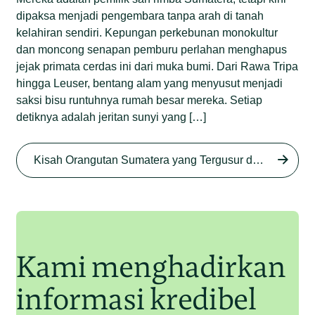
dipaksa menjadi pengembara tanpa arah di tanah
kelahiran sendiri. Kepungan perkebunan monokultur
dan moncong senapan pemburu perlahan menghapus
jejak primata cerdas ini dari muka bumi. Dari Rawa Tripa
hingga Leuser, bentang alam yang menyusut menjadi
saksi bisu runtuhnya rumah besar mereka. Setiap
detiknya adalah jeritan sunyi yang […]
Begini Nasib Orangutan
Sumatera di Rawa Tripa
Kisah Orangutan Sumatera yang Tergusur dari Rumah Sendiri series
Begini Modus Perburuan
Junaidi Hanafiah
27 Agu 2025
Orangutan Sumatera
Junaidi Hanafiah
11 Jul 2025
Kami menghadirkan
informasi kredibel