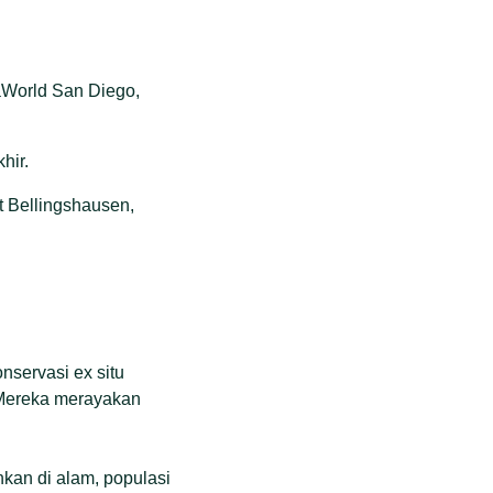
aWorld San Diego,
hir.
t Bellingshausen,
nservasi ex situ
 Mereka merayakan
hkan di alam, populasi