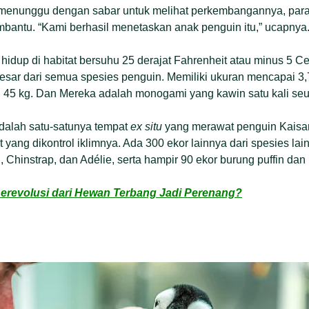
 menunggu dengan sabar untuk melihat perkembangannya, para a
antu. “Kami berhasil menetaskan anak penguin itu,” ucapnya
idup di habitat bersuhu 25 derajat Fahrenheit atau minus 5 Ce
sar dari semua spesies penguin. Memiliki ukuran mencapai 3,7
 45 kg. Dan Mereka adalah monogami yang kawin satu kali seu
alah satu-satunya tempat
ex situ
yang merawat penguin Kaisar.
at yang dikontrol iklimnya. Ada 300 ekor lainnya dari spesies la
 Chinstrap, dan Adélie, serta hampir 90 ekor burung puffin dan
erevolusi dari Hewan Terbang Jadi Perenang?