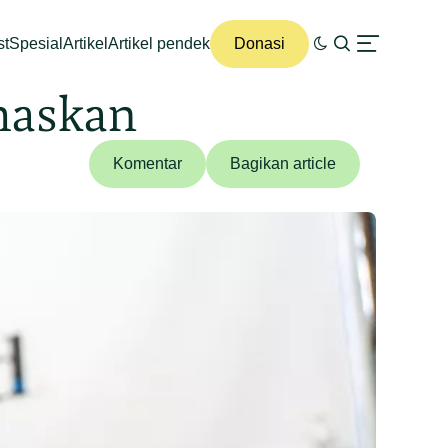
st
Spesial
Artikel
Artikel pendek
Donasi
maskan
Komentar
Bagikan article