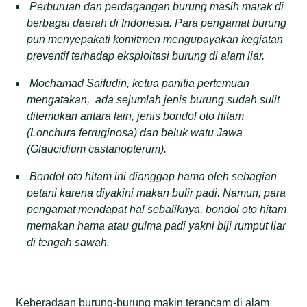
P
erburuan dan perdagangan burung
masih marak
di
berbagai daerah di
Indonesia.
Para pengamat burung
pun
menyepakati komitmen mengupayakan kegiatan
preventif terhadap eksploitasi burung di alam liar.
Mochamad Saifudin,
k
etua
p
anitia pertemuan
mengatakan
,
a
da sejumlah jenis burung sudah sulit
ditemukan
antara lain,
jenis
b
ondol oto hitam
(Lonchura ferruginosa) dan
b
eluk watu
J
awa
(Glaucidium castanopterum).
B
ondol oto hitam ini dianggap hama oleh
sebagian
petani karena diyakini makan bulir padi. Namun, para
pengamat mendapat hal sebaliknya,
bondol
oto hitam
memakan hama atau gulma padi yakni biji rumput liar
di tengah sawah.
Keberadaan burung-burung makin terancam di alam