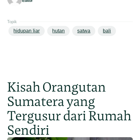
Editor
Topik
hidupan liar
hutan
satwa
bali
Kisah Orangutan
Sumatera yang
Tergusur dari Rumah
Sendiri