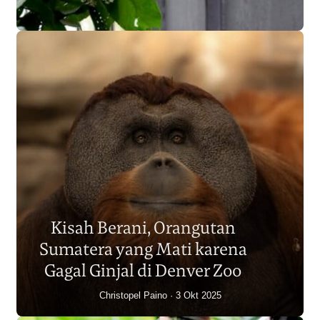
Populasi Orangutan
Sumatera Berkurang 2.700
Kisah Berani, Orangutan
Individu dalam Satu Dekade?
Sumatera yang Mati karena
Junaidi Hanafiah
14 Jul 2026
Gagal Ginjal di Denver Zoo
Christopel Paino
3 Okt 2025