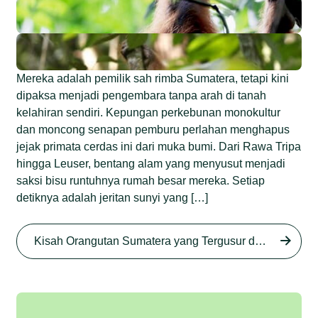
Mereka adalah pemilik sah rimba Sumatera, tetapi kini
dipaksa menjadi pengembara tanpa arah di tanah
kelahiran sendiri. Kepungan perkebunan monokultur
dan moncong senapan pemburu perlahan menghapus
jejak primata cerdas ini dari muka bumi. Dari Rawa Tripa
hingga Leuser, bentang alam yang menyusut menjadi
saksi bisu runtuhnya rumah besar mereka. Setiap
detiknya adalah jeritan sunyi yang […]
Begini Nasib Orangutan
Sumatera di Rawa Tripa
Kisah Orangutan Sumatera yang Tergusur dari Rumah Sendiri series
Begini Modus Perburuan
Junaidi Hanafiah
27 Agu 2025
Orangutan Sumatera
Junaidi Hanafiah
11 Jul 2025