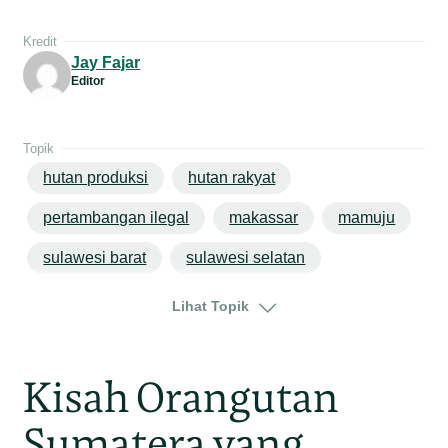
Kredit
Jay Fajar
Editor
Topik
hutan produksi
hutan rakyat
pertambangan ilegal
makassar
mamuju
sulawesi barat
sulawesi selatan
sulawesi tenggara
Lihat Topik
Kisah Orangutan
Sumatera yang