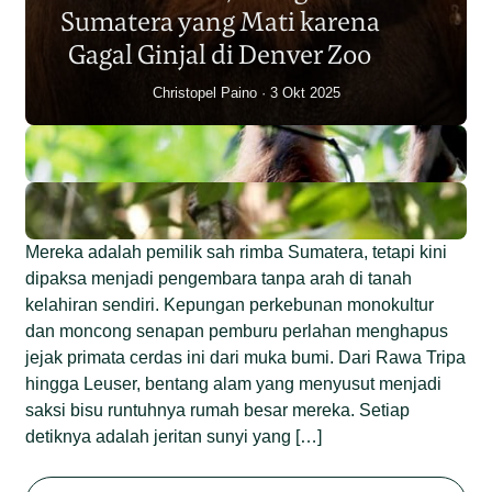
Sumatera yang Mati karena
Junaidi Hanafiah
14 Jul 2026
Gagal Ginjal di Denver Zoo
Christopel Paino
3 Okt 2025
Mereka adalah pemilik sah rimba Sumatera, tetapi kini
dipaksa menjadi pengembara tanpa arah di tanah
kelahiran sendiri. Kepungan perkebunan monokultur
dan moncong senapan pemburu perlahan menghapus
jejak primata cerdas ini dari muka bumi. Dari Rawa Tripa
hingga Leuser, bentang alam yang menyusut menjadi
saksi bisu runtuhnya rumah besar mereka. Setiap
detiknya adalah jeritan sunyi yang […]
Begini Nasib Orangutan