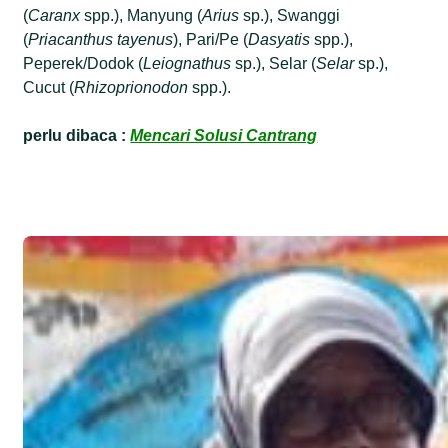
(
Caranx
spp.), Manyung (
Arius
sp.), Swanggi
(
Priacanthus tayenus
), Pari/Pe (
Dasyatis
spp.),
Peperek/Dodok (
Leiognathus
sp.), Selar (
Selar
sp.),
Cucut (
Rhizoprionodon
spp.).
perlu dibaca :
Mencari Solusi Cantrang