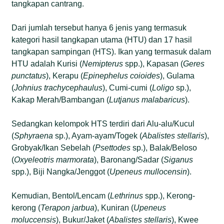
tangkapan cantrang.
Dari jumlah tersebut hanya 6 jenis yang termasuk
kategori hasil tangkapan utama (HTU) dan 17 hasil
tangkapan sampingan (HTS). Ikan yang termasuk dalam
HTU adalah Kurisi (
Nemipterus
spp.), Kapasan (
Geres
punctatus
), Kerapu (
Epinephelus coioides
), Gulama
(
Johnius trachycephaulus
), Cumi-cumi (
Loligo
sp.),
Kakap Merah/Bambangan (
Lutjanus malabaricus
).
Sedangkan kelompok HTS terdiri dari Alu-alu/Kucul
(
Sphyraena
sp.), Ayam-ayam/Togek (
Abalistes stellaris
),
Grobyak/Ikan Sebelah (
Psettodes
sp.), Balak/Beloso
(
Oxyeleotris marmorata
), Baronang/Sadar (
Siganus
spp.), Biji Nangka/Jenggot (
Upeneus mullocensin
).
Kemudian, Bentol/Lencam (
Lethrinus
spp.), Kerong-
kerong (
Terapon jarbua
), Kuniran (
Upeneus
moluccensis
), Bukur/Jaket (
Abalistes stellaris
), Kwee