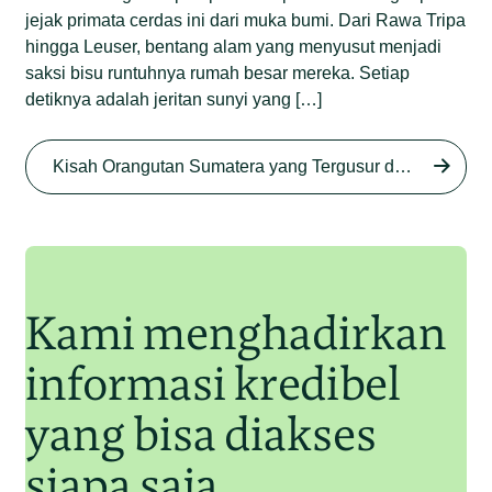
jejak primata cerdas ini dari muka bumi. Dari Rawa Tripa
hingga Leuser, bentang alam yang menyusut menjadi
saksi bisu runtuhnya rumah besar mereka. Setiap
detiknya adalah jeritan sunyi yang […]
Begini Nasib Orangutan
Sumatera di Rawa Tripa
Kisah Orangutan Sumatera yang Tergusur dari Rumah Sendiri series
Begini Modus Perburuan
Junaidi Hanafiah
27 Agu 2025
Orangutan Sumatera
Junaidi Hanafiah
11 Jul 2025
Kami menghadirkan
informasi kredibel
yang bisa diakses
siapa saja