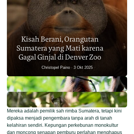
Populasi Orangutan
Sumatera Berkurang 2.700
Kisah Berani, Orangutan
Individu dalam Satu Dekade?
Sumatera yang Mati karena
Junaidi Hanafiah
14 Jul 2026
Gagal Ginjal di Denver Zoo
Christopel Paino
3 Okt 2025
Mereka adalah pemilik sah rimba Sumatera, tetapi kini
dipaksa menjadi pengembara tanpa arah di tanah
kelahiran sendiri. Kepungan perkebunan monokultur
dan moncong senapan pemburu perlahan menghapus