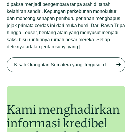
dipaksa menjadi pengembara tanpa arah di tanah
kelahiran sendiri. Kepungan perkebunan monokultur
dan moncong senapan pemburu perlahan menghapus
jejak primata cerdas ini dari muka bumi. Dari Rawa Tripa
hingga Leuser, bentang alam yang menyusut menjadi
saksi bisu runtuhnya rumah besar mereka. Setiap
detiknya adalah jeritan sunyi yang […]
Begini Nasib Orangutan
Sumatera di Rawa Tripa
Kisah Orangutan Sumatera yang Tergusur dari Rumah Sendiri series
Begini Modus Perburuan
Junaidi Hanafiah
27 Agu 2025
Orangutan Sumatera
Junaidi Hanafiah
11 Jul 2025
Kami menghadirkan
informasi kredibel