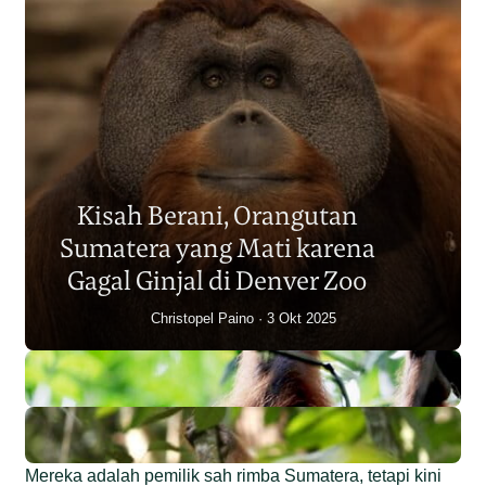
Populasi Orangutan
Sumatera Berkurang 2.700
Kisah Berani, Orangutan
Individu dalam Satu Dekade?
Sumatera yang Mati karena
Junaidi Hanafiah
14 Jul 2026
Gagal Ginjal di Denver Zoo
Christopel Paino
3 Okt 2025
Mereka adalah pemilik sah rimba Sumatera, tetapi kini