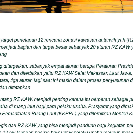
target penetapan 12 rencana zonasi kawasan antarwilayah (R
u menjadi bagian dari target besar sebanyak 20 aturan RZ KAW y
ang
 ditargetkan, sebanyak empat aturan berupa Peraturan Presid
apkan dan diterbitkan yaitu RZ KAW Selat Makassar, Laut Jawa,
ara, tiga aturan lagi saat ini masih dalam proses penyusunan 
dan ditetapkan
ntang RZ KAW, menjadi penting karena itu berperan sebagai pr
saha di ruang laut bagi para pelaku usaha. Prasyarat yang dima
 Pemanfaatan Ruang Laut (KKPRL) yang diterbitkan Menteri K
tegis dari RZ KAW yang bisa menjadi panduan bagi kegiatan pe
s 12 mil laut dari pesisir, baik untuk pelaku usaha maupun ma