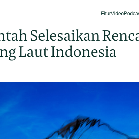
Fitur
Video
Podca
ntah Selesaikan Renc
g Laut Indonesia