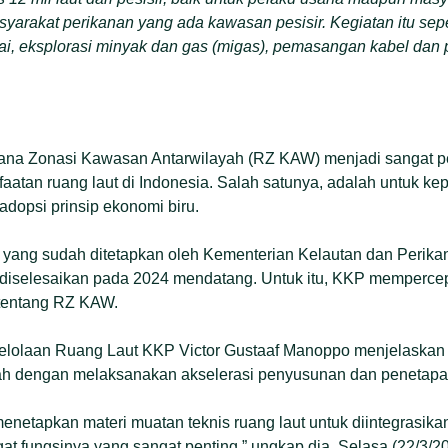
arakat perikanan yang ada kawasan pesisir. Kegiatan itu sepe
ai, eksplorasi minyak dan gas (migas), pemasangan kabel dan p
ana Zonasi Kawasan Antarwilayah (RZ KAW) menjadi sangat p
atan ruang laut di Indonesia. Salah satunya, adalah untuk k
dopsi prinsip ekonomi biru.
i yang sudah ditetapkan oleh Kementerian Kelautan dan Perik
a diselesaikan pada 2024 mendatang. Untuk itu, KKP memperc
 tentang RZ KAW.
gelolaan Ruang Laut KKP Victor Gustaaf Manoppo menjelaska
alah dengan melaksanakan akselerasi penyusunan dan penetapa
netapkan materi muatan teknis ruang laut untuk diintegrasika
at fungsinya yang sangat penting,” ungkap dia, Selasa (22/3/20