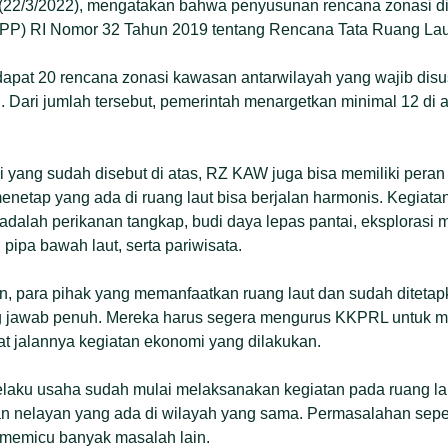
(22/3/2022), mengatakan bahwa penyusunan rencana zonasi d
(PP) RI Nomor 32 Tahun 2019 tentang Rencana Tata Ruang Lau
dapat 20 rencana zonasi kawasan antarwilayah yang wajib disusu
si. Dari jumlah tersebut, pemerintah menargetkan minimal 12 di 
si yang sudah disebut di atas, RZ KAW juga bisa memiliki peran
netap yang ada di ruang laut bisa berjalan harmonis. Kegiata
 adalah perikanan tangkap, budi daya lepas pantai, eksplorasi 
ipa bawah laut, serta pariwisata.
, para pihak yang memanfaatkan ruang laut dan sudah ditetap
g jawab penuh. Mereka harus segera mengurus KKPRL untuk m
 jalannya kegiatan ekonomi yang dilakukan.
elaku usaha sudah mulai melaksanakan kegiatan pada ruang la
n nelayan yang ada di wilayah yang sama. Permasalahan seperti
an memicu banyak masalah lain.