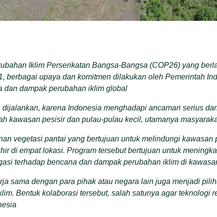
rubahan Iklim Perserikatan Bangsa-Bangsa (COP26) yang berl
1, berbagai upaya dan komitmen dilakukan oleh Pemerintah In
 dan dampak perubahan iklim global
dijalankan, karena Indonesia menghadapi ancaman serius da
alah kawasan pesisir dan pulau-pulau kecil, utamanya masyaraka
an vegetasi pantai yang bertujuan untuk melindungi kawasan p
akhir di empat lokasi. Program tersebut bertujuan untuk mening
igasi terhadap bencana dan dampak perubahan iklim di kawasan
rja sama dengan para pihak atau negara lain juga menjadi pil
im. Bentuk kolaborasi tersebut, salah satunya agar teknologi 
nesia