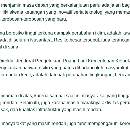
k menjamin masa depan yang berkelanjutan perlu ada jalan bag
liki skema keuangan yang inovatif serta teknologi yang memad
terobosan-terobosan yang baru.
g beresiko tinggi terkena dampak perubahan iklim, adalah ka
ada di seluruh Nusantara. Resiko besar tersebut, juga terancam
l di sana.
 Direktur Jenderal Pengelolaan Ruang Laut Kementerian Kelau
njelaskan bahwa resiko yang harus dihadapi oleh masyarakat y
ulau-pulau kecil, adalah dampak perubahan lingkungan, benca
caman di atas, karena sampai saat ini masyarakat yang tingg
rendah. Selain itu, juga karena masih maraknya aktivitas pe
ak, dan kualitas infrastruktur yang masih rendah.
an masyarakat yang masih rendah juga turut mempengaruhi kerent