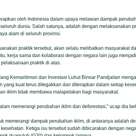
terapkan oleh Indonesia dalam upaya melawan dampak perubahan
 seluruh dunia. Salah satunya, adalah dengan melaksanakan pr
ya alam di seluruh provinsi.
nakan praktik tersebut, akan selalu melibatkan masyarakat d
itu, kerja sama dan kolaborasi dengan negara lain juga menjadi
pelaksanaan praktik di atas.
dang Kemaritiman dan Investasi Luhut Binsar Pandjaitan mengat
en yang kuat terus ditegakkan dan diterapkan dalam setiap kes
han iklim tidak membawa malapetakan bagi masyarakat.
lam memerangi perubahan iklim dan deforestasi,” ucap dia belu
tuk memerangi dampak perubahan iklim, di antaranya adalah de
an kesehatan. Ketiga isu tersebut sudah dibicarakan dengan ne
pok duapuluh (G20) dan kelompok lainnya.