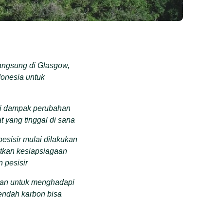
angsung di Glasgow,
donesia untuk
ri dampak perubahan
t yang tinggal di sana
esisir mulai dilakukan
katkan kesiapsiagaan
 pesisir
ihan untuk menghadapi
rendah karbon bisa