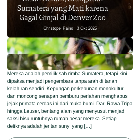
Individu dalam Satu Dekade?
Sumatera yang Mati karena
Junaidi Hanafiah
14 Jul 2026
Gagal Ginjal di Denver Zoo
Christopel Paino
3 Okt 2025
Mereka adalah pemilik sah rimba Sumatera, tetapi kini
dipaksa menjadi pengembara tanpa arah di tanah
kelahiran sendiri. Kepungan perkebunan monokultur
dan moncong senapan pemburu perlahan menghapus
jejak primata cerdas ini dari muka bumi. Dari Rawa Tripa
hingga Leuser, bentang alam yang menyusut menjadi
saksi bisu runtuhnya rumah besar mereka. Setiap
detiknya adalah jeritan sunyi yang […]
Begini Nasib Orangutan