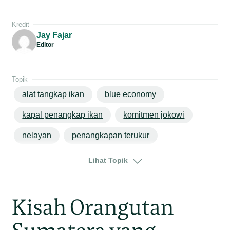
Kredit
Jay Fajar
Editor
Topik
alat tangkap ikan
blue economy
kapal penangkap ikan
komitmen jokowi
nelayan
penangkapan terukur
perikanan berkelanjutan
perikanan budi daya
Lihat Topik
perikanan kelautan
wpp
laut arafura
laut natuna
laut timor
Kisah Orangutan