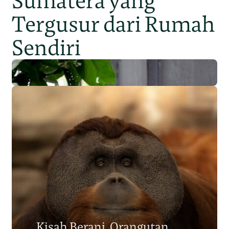
Sumatera yang
Tergusur dari Rumah
Sendiri
Populasi Orangutan
Sumatera Berkurang 2.700
Kisah Berani, Orangutan