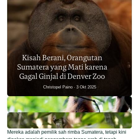
Populasi Orangutan
Sumatera Berkurang 2.700
Kisah Berani, Orangutan
Individu dalam Satu Dekade?
Sumatera yang Mati karena
Junaidi Hanafiah
14 Jul 2026
Gagal Ginjal di Denver Zoo
Christopel Paino
3 Okt 2025
Mereka adalah pemilik sah rimba Sumatera, tetapi kini