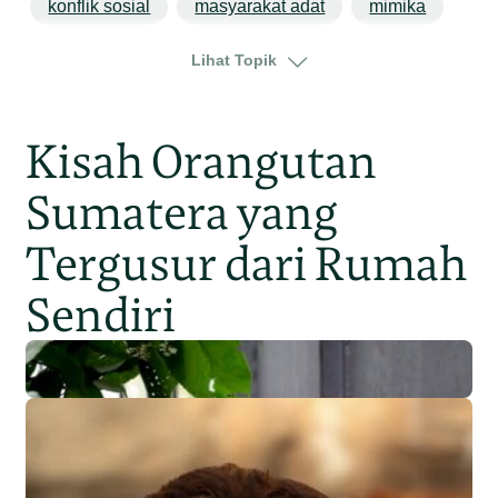
konflik sosial
masyarakat adat
mimika
penegakan hukum
penyelundupan
Lihat Topik
perambahan
perdagangan satwa
satwa
tata kelola hutan
papua
Kisah Orangutan
Sumatera yang
Tergusur dari Rumah
Sendiri