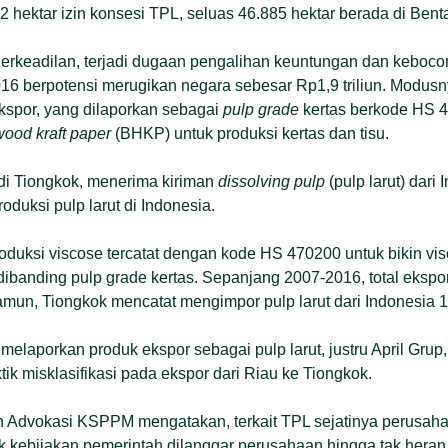
2 hektar izin konsesi TPL, seluas 46.885 hektar berada di Bent
rkeadilan, terjadi dugaan pengalihan keuntungan dan kebocor
16 berpotensi merugikan negara sebesar Rp1,9 triliun. Modus
 ekspor, yang dilaporkan sebagai
pulp grade
kertas berkode HS 
wood kraft paper
(BHKP) untuk produksi kertas dan tisu.
 di Tiongkok, menerima kiriman
dissolving pulp
(pulp larut) dari
uksi pulp larut di Indonesia.
oduksi viscose tercatat dengan kode HS 470200 untuk bikin visc
 dibanding pulp grade kertas. Sepanjang 2007-2016, total ekspor
amun, Tiongkok mencatat mengimpor pulp larut dari Indonesia 1,
laporkan produk ekspor sebagai pulp larut, justru April Grup, 
ik misklasifikasi pada ekspor dari Riau ke Tiongkok.
 Advokasi KSPPM mengatakan, terkait TPL sejatinya perusahaan
 kebijakan pemerintah dilanggar perusahaan hingga tak heran 