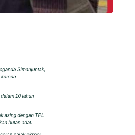
Roganda Simanjuntak,
L karena
u dalam 10 tahun
tak asing dengan TPL
an hutan adat.
coran pajak ekspor