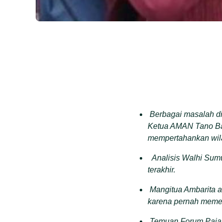
Berbagai masalah d
Ketua AMAN Tano Bat
mempertahankan wila
Analisis Walhi Sumu
terakhir.
Mangitua Ambarita a
karena pernah memen
Temuan Forum Pajak 