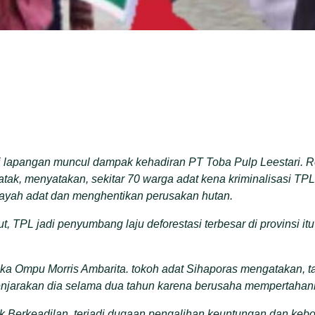
i lapangan muncul dampak kehadiran PT Toba Pulp Leestari. 
ak, menyatakan, sekitar 70 warga adat kena kriminalisasi TP
yah adat dan menghentikan perusakan hutan.
t, TPL jadi penyumbang laju deforestasi terbesar di provinsi it
ka Ompu Morris Ambarita. tokoh adat Sihaporas mengatakan, 
jarakan dia selama dua tahun karena berusaha mempertahank
Berkeadilan, terjadi dugaan pengalihan keuntungan dan kebo