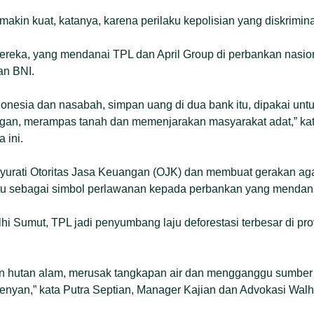
 makin kuat, katanya, karena perilaku kepolisian yang diskriminat
reka, yang mendanai TPL dan April Group di perbankan nasio
an BNI.
donesia dan nasabah, simpan uang di dua bank itu, dipakai untu
ngan, merampas tanah dan memenjarakan masyarakat adat,” ka
 ini.
rati Otoritas Jasa Keuangan (OJK) dan membuat gerakan aga
itu sebagai simbol perlawanan kepada perbankan yang mendan
hi Sumut, TPL jadi penyumbang laju deforestasi terbesar di pro
n hutan alam, merusak tangkapan air dan mengganggu sumber
menyan,” kata Putra Septian, Manager Kajian dan Advokasi Walh