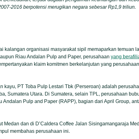
2007-2016 berpotensi merugikan negara sebesar Rp1,9 triliun.
ai kalangan organisasi masyarakat sipil memaparkan temuan l
maupun Riau Andalan Pulp and Paper, perusahaan
yang berafil
empertanyakan klaim komitmen berkelanjutan yang perusahaa
kayu, PT Toba Pulp Lestari Tbk (Perseroan) adalah perusahaa
ba, Sumatera Utara. Di Sumatera, selain TPL, perusahaan bubur
u Andalan Pulp and Paper (RAPP), bagian dari April Group, anta
ut Medan dan di D’Caldera Coffee Jalan Sisingamangaraja Me
umpul membahas perusahaan ini.