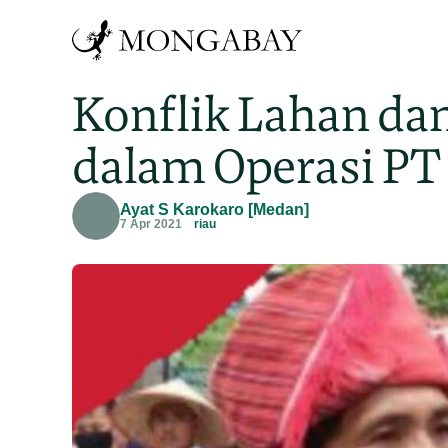
Konflik Lahan da
dalam Operasi PT
Ayat S Karokaro [Medan]
7 Apr 2021
riau