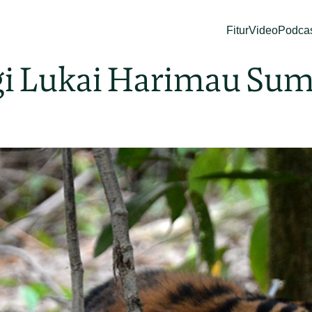
Fitur
Video
Podca
agi Lukai Harimau Su