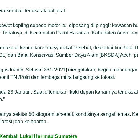
 kembali terluka akibat jerat.
i kawat kopling sepeda motor itu, dipasang di pinggir kawasan 
 Tepatnya, di Kecamatan Darul Hasanah, Kabupaten Aceh Ten
terluka di kebun karet masyarakat tersebut, diketahui tim Bala
L] dan Balai Konservasi Sumber Daya Alam [BKSDA] Aceh, pa
us Irianto, Selasa [26/1/2021] mengatakan, begitu mendengar
il TNI/Polri dan lembaga mitra langsung ke lokasi.
da 23 Januari. Saat ditemukan, kaki depan kanannya terluka ak
n.”
tnya sekitar 50 kilogram tersebut, kondisinya sangat lemas. 
idrasi] dan kelaparan.
Kembali Lukai Harimau Sumatera