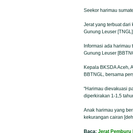
Seekor harimau sumatera
Jerat yang terbuat dar
Gunung Leuser [TNGL].
Informasi ada harimau 
Gunung Leuser [BBTNG
Kepala BKSDA Aceh, Ag
BBTNGL, bersama person
“Harimau dievakuasi pa
diperkirakan 1-1,5 tahu
Anak harimau yang bera
kekurangan cairan [deh
Baca:
Jerat Pemburu 