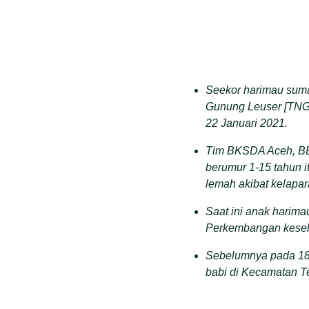
Seekor harimau sumat
Gunung Leuser [TNGL
22 Januari 2021.
Tim BKSDA Aceh, BB
berumur 1-15 tahun i
lemah akibat kelapar
Saat ini anak harim
Perkembangan keseha
Sebelumnya pada 18 O
babi di Kecamatan T