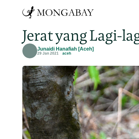
Jerat yang Lagi-l
Junaidi Hanafiah [Aceh]
29 Jan 2021
aceh