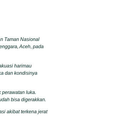
tan Taman Nasional
enggara, Aceh
,
pada
akuasi harimau
ka dan kondisinya
 perawatan luka.
dah bisa digerakkan.
i akibat terkena jerat