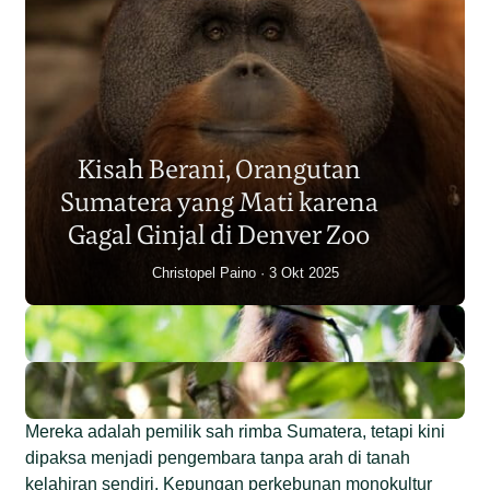
Populasi Orangutan
Sumatera Berkurang 2.700
Kisah Berani, Orangutan
Individu dalam Satu Dekade?
Sumatera yang Mati karena
Junaidi Hanafiah
14 Jul 2026
Gagal Ginjal di Denver Zoo
Christopel Paino
3 Okt 2025
Mereka adalah pemilik sah rimba Sumatera, tetapi kini
dipaksa menjadi pengembara tanpa arah di tanah
kelahiran sendiri. Kepungan perkebunan monokultur