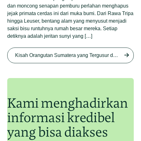
dan moncong senapan pemburu perlahan menghapus
jejak primata cerdas ini dari muka bumi. Dari Rawa Tripa
hingga Leuser, bentang alam yang menyusut menjadi
saksi bisu runtuhnya rumah besar mereka. Setiap
detiknya adalah jeritan sunyi yang […]
Begini Nasib Orangutan
Sumatera di Rawa Tripa
Kisah Orangutan Sumatera yang Tergusur dari Rumah Sendiri series
Begini Modus Perburuan
Junaidi Hanafiah
27 Agu 2025
Orangutan Sumatera
Junaidi Hanafiah
11 Jul 2025
Kami menghadirkan
informasi kredibel
yang bisa diakses