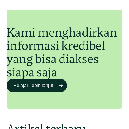
Orangutan Sumatera
Junaidi Hanafiah
11 Jul 2025
Kami menghadirkan
informasi kredibel
yang bisa diakses
siapa saja
Pelajari lebih lanjut
Artikel terbaru