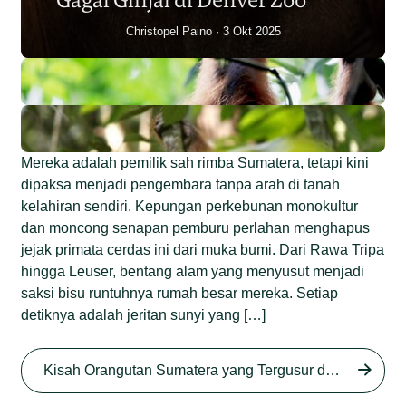
Christopel Paino
3 Okt 2025
Mereka adalah pemilik sah rimba Sumatera, tetapi kini
dipaksa menjadi pengembara tanpa arah di tanah
kelahiran sendiri. Kepungan perkebunan monokultur
dan moncong senapan pemburu perlahan menghapus
jejak primata cerdas ini dari muka bumi. Dari Rawa Tripa
hingga Leuser, bentang alam yang menyusut menjadi
saksi bisu runtuhnya rumah besar mereka. Setiap
detiknya adalah jeritan sunyi yang […]
Begini Nasib Orangutan
Sumatera di Rawa Tripa
Kisah Orangutan Sumatera yang Tergusur dari Rumah Sendiri series
Begini Modus Perburuan
Junaidi Hanafiah
27 Agu 2025