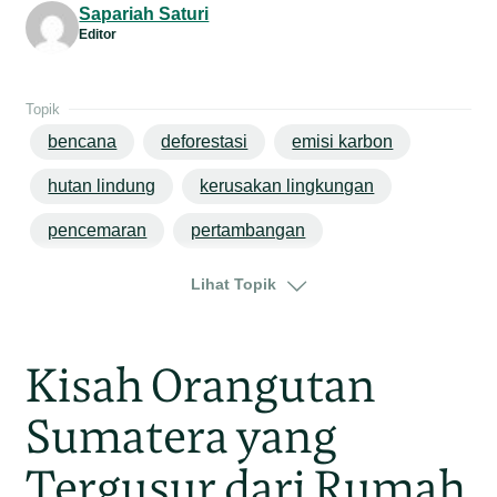
Sapariah Saturi
Editor
Topik
bencana
deforestasi
emisi karbon
hutan lindung
kerusakan lingkungan
pencemaran
pertambangan
perubahan iklim
sumatera
Lihat Topik
sumatera utara
Kisah Orangutan
Sumatera yang
Tergusur dari Rumah