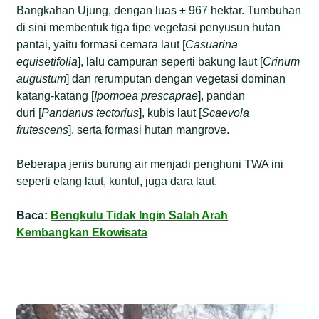
Bangkahan Ujung, dengan luas ± 967 hektar. Tumbuhan
di sini membentuk tiga tipe vegetasi penyusun hutan
pantai, yaitu formasi cemara laut [
Casuarina
equisetifolia
], lalu campuran seperti bakung laut [
Crinum
augustum
] dan rerumputan dengan vegetasi dominan
katang-katang [
Ipomoea
prescaprae
], pandan
duri [
Pandanus
tectorius
], kubis laut [
Scaevola
frutescens
], serta formasi hutan mangrove.
Beberapa jenis burung air menjadi penghuni TWA ini
seperti elang laut, kuntul, juga dara laut.
Baca:
Bengkulu Tidak Ingin Salah Arah
Kembangkan Ekowisata