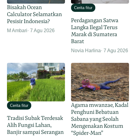
Bisakah Ocean
Cerita fitur
Calculator Selamatkan
Perdagangan Satwa
Pesisir Indonesia?
Langka Ilegal Terus
M Ambari
7 Agu 2026
Marak di Sumatera
Barat
Novia Harlina
7 Agu 2026
Agama mwanzae, Kadal
Cerita fitur
Penghuni Bebatuan
Tradisi Subak Terdesak
Sabana yang Seolah
Alih Fungsi Lahan,
Mengenakan Kostum
Banjir sampai Serangan
“Spider-Man”