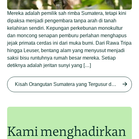
Mereka adalah pemilik sah rimba Sumatera, tetapi kini
dipaksa menjadi pengembara tanpa arah di tanah
kelahiran sendiri. Kepungan perkebunan monokultur
dan moncong senapan pemburu perlahan menghapus
jejak primata cerdas ini dari muka bumi. Dari Rawa Tripa
hingga Leuser, bentang alam yang menyusut menjadi
saksi bisu runtuhnya rumah besar mereka. Setiap
detiknya adalah jeritan sunyi yang […]
Begini Nasib Orangutan
Sumatera di Rawa Tripa
Kisah Orangutan Sumatera yang Tergusur dari Rumah Sendiri series
Begini Modus Perburuan
Junaidi Hanafiah
27 Agu 2025
Orangutan Sumatera
Junaidi Hanafiah
11 Jul 2025
Kami menghadirkan