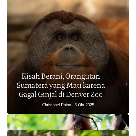
Populasi Orangutan
Sumatera Berkurang 2.700
Kisah Berani, Orangutan
Individu dalam Satu Dekade?
Sumatera yang Mati karena
Junaidi Hanafiah
14 Jul 2026
Gagal Ginjal di Denver Zoo
Christopel Paino
3 Okt 2025