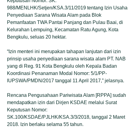
Keputusan Nomor: SK.
988/MENLHK/Setjen/KSA.3/11/2019 tentang Izin Usaha
Penyediaan Sarana Wisata Alam pada Blok
Pemanfaatan TWA Pantai Panjang dan Pulau Baai, di
Kelurahan Lempuing, Kecamatan Ratu Agung, Kota
Bengkulu, seluas 20 hektar.
“Izin menteri ini merupakan tahapan lanjutan dari izin
prinsip usaha penyediaan sarana wisata alam PT. NAB
yang di Reg. 91 Kota Bengkulu oleh Kepala Badan
Koordinasi Penanaman Modal Nomor: 5/1/PP-
IUPSWA/PMDN/2017 tanggal 11 April 2017,” jelasnya.
Rencana Pengusahaan Pariwisata Alam [RPPA] sudah
mendapatkan izin dari Dirjen KSDAE melalui Surat
Keputusan Nomor:
SK.100/KSDAE/PJLHK/KSA.3/3/2018, tanggal 2 Maret
2018. Izin berlaku selama 55 tahun.