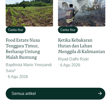
Cerita fitur
Cerita fitur
Food Estate Nusa
Ketika Kebakaran
Tenggara Timur,
Hutan dan Lahan
Berharap Untung
Menggila di Kalimantan
Malah Buntung
Riyad Dafhi Rizki
Bapthista Mario Yosryandi
6 Agu 2026
Sara*
6 Agu 2026
Semua artikel