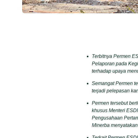
Terbitnya Permen ES
Pelaporan pada Keg
terhadap upaya menu
Semangat Permen ters
terjadi pelepasan ka
Permen tersebut be
khusus Menteri ESDM
Pengusahaan Pertam
Minerba menyatakan 
Terkait Permen ESD