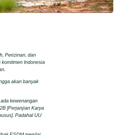
, Perizinan, dan
 komitmen Indonesia
an.
hingga akan banyak
n ada kewenangan
B [Perjanjian Karya
husus]. Padahal UU
ihak ESDM menilai