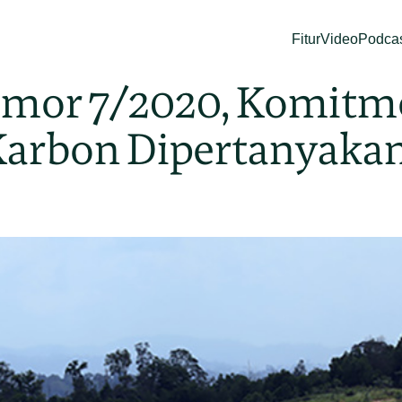
Fitur
Video
Podca
or 7/2020, Komitme
Karbon Dipertanyaka