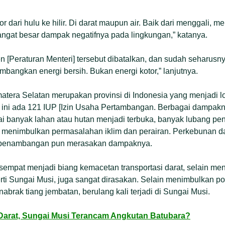
tor dari hulu ke hilir. Di darat maupun air. Baik dari menggali, 
Sangat besar dampak negatifnya pada lingkungan,” katanya.
n [Peraturan Menteri] tersebut dibatalkan, dan sudah seharusn
bangkan energi bersih. Bukan energi kotor,” lanjutnya.
atera Selatan merupakan provinsi di Indonesia yang menjadi lo
at ini ada 121 IUP [Izin Usaha Pertambangan. Berbagai dampak
i banyak lahan atau hutan menjadi terbuka, banyak lubang pen
ga menimbulkan permasalahan iklim dan perairan. Perkebunan da
ar penambangan pun merasakan dampaknya.
a sempat menjadi biang kemacetan transportasi darat, selain me
rti Sungai Musi, juga sangat dirasakan. Selain menimbulkan po
abrak tiang jembatan, berulang kali terjadi di Sungai Musi.
 Darat, Sungai Musi Terancam Angkutan Batubara?