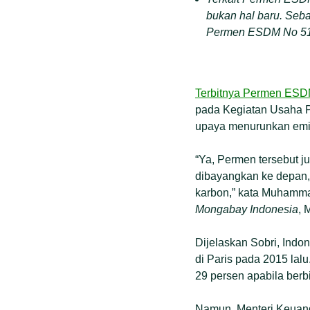
bukan hal baru. Seb
Permen ESDM No 51/
Terbitnya Permen ESD
pada Kegiatan Usaha 
upaya menurunkan emis
“Ya, Permen tersebut 
dibayangkan ke depan,
karbon,” kata Muhamma
Mongabay Indonesia
, 
Dijelaskan Sobri, Indo
di Paris pada 2015 la
29 persen apabila berbi
Namun, Menteri Keuang