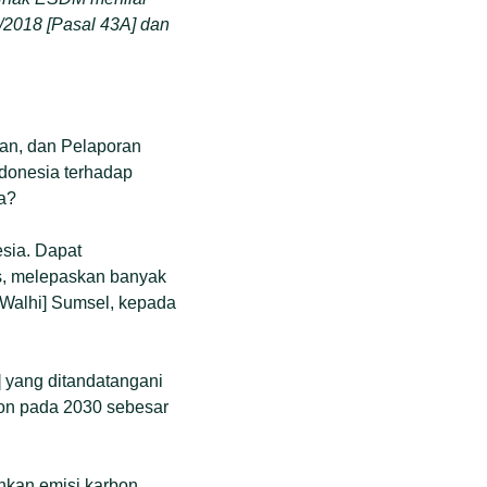
/2018 [Pasal 43A] dan
nan, dan Pelaporan
donesia terhadap
a?
sia. Dapat
s, melepaskan banyak
[Walhi] Sumsel, kepada
] yang ditandatangani
bon pada 2030 sebesar
nkan emisi karbon