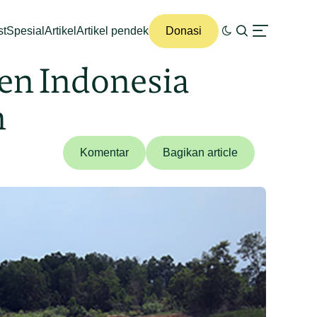
st
Spesial
Artikel
Artikel pendek
Donasi
n Indonesia
n
Komentar
Bagikan article