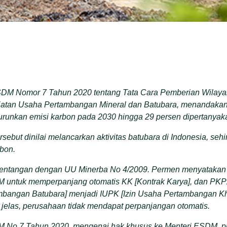
DM Nomor 7 Tahun 2020 tentang Tata Cara Pemberian Wilayah
iatan Usaha Pertambangan Mineral dan Batubara, menandakan
runkan emisi karbon pada 2030 hingga 29 persen dipertanyak
ebut dinilai melancarkan aktivitas batubara di Indonesia, se
rbon.
rtentangan dengan UU Minerba No 4/2009. Permen menyataka
 untuk memperpanjang otomatis KK [Kontrak Karya], dan PKP2
bangan Batubara] menjadi IUPK [Izin Usaha Pertambangan K
jelas, perusahaan tidak mendapat perpanjangan otomatis.
M No 7 Tahun 2020, mengenai hak khusus ke Menteri ESDM, p