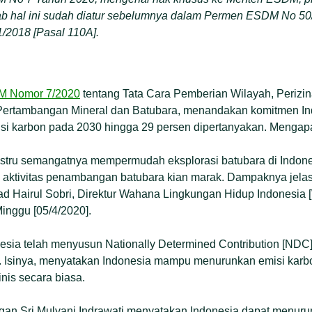
ab hal ini sudah diatur sebelumnya dalam Permen ESDM No 50
2018 [Pasal 110A].
M Nomor 7/2020
tentang Tata Cara Pemberian Wilayah, Perizi
Pertambangan Mineral dan Batubara, menandakan komitmen In
i karbon pada 2030 hingga 29 persen dipertanyakan. Mengap
justru semangatnya mempermudah eksplorasi batubara di Indone
 aktivitas penambangan batubara kian marak. Dampaknya jela
d Hairul Sobri, Direktur Wahana Lingkungan Hidup Indonesia 
Minggu [05/4/2020].
nesia telah menyusun Nationally Determined Contribution [NDC
lu. Isinya, menyatakan Indonesia mampu menurunkan emisi kar
nis secara biasa.
an Sri Mulyani Indrawati menyatakan Indonesia dapat menuru