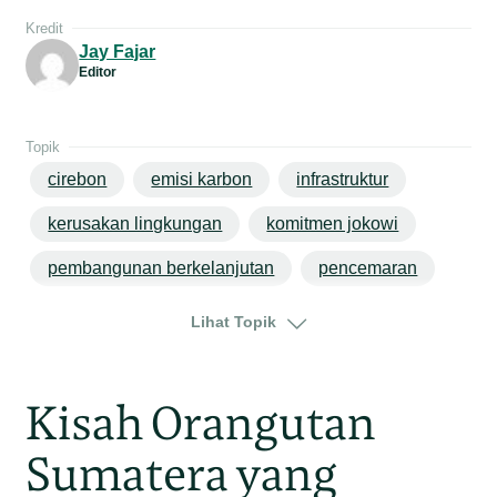
Kredit
Jay Fajar
Editor
Topik
cirebon
emisi karbon
infrastruktur
kerusakan lingkungan
komitmen jokowi
pembangunan berkelanjutan
pencemaran
perubahan iklim
bandung
jawa
Lihat Topik
jawa barat
Kisah Orangutan
Sumatera yang