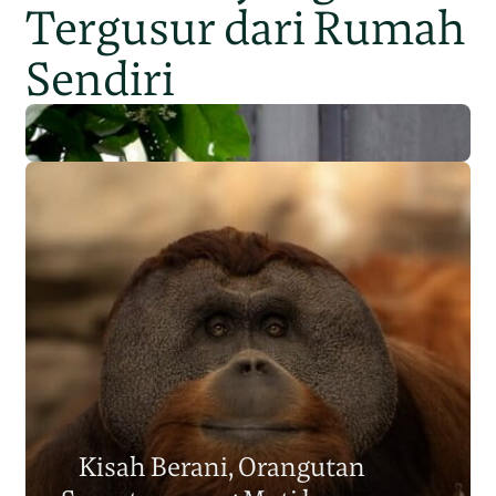
Tergusur dari Rumah
Sendiri
Populasi Orangutan
Sumatera Berkurang 2.700
Kisah Berani, Orangutan
Individu dalam Satu Dekade?