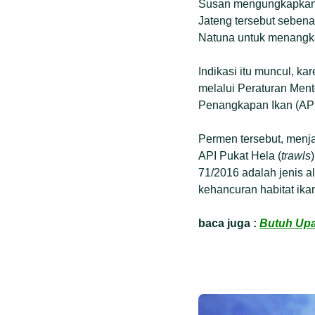
Susan mengungkapkan, 
Jateng tersebut sebena
Natuna untuk menangk
Indikasi itu muncul, ka
melalui Peraturan Men
Penangkapan Ikan (API
Permen tersebut, men
API Pukat Hela (
trawls
71/2016 adalah jenis a
kehancuran habitat ikan
baca juga :
Butuh Upa