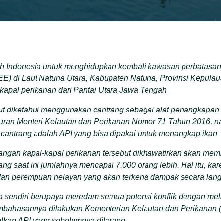
h Indonesia untuk menghidupkan kembali kawasan perbatasa
EE) di Laut Natuna Utara, Kabupaten Natuna, Provinsi Kepula
kapal perikanan dari Pantai Utara Jawa Tengah
ut diketahui menggunakan cantrang sebagai alat penangkapan 
turan Menteri Kelautan dan Perikanan Nomor 71 Tahun 2016, 
cantrang adalah API yang bisa dipakai untuk menangkap ikan
ngan kapal-kapal perikanan tersebut dikhawatirkan akan memic
ang saat ini jumlahnya mencapai 7.000 orang lebih. Hal itu, kar
, dan perempuan nelayan yang akan terkena dampak secara lan
a sendiri berupaya meredam semua potensi konflik dengan mel
bahasannya dilakukan Kementerian Kelautan dan Perikanan (K
alkan API yang sebelumnya dilarang