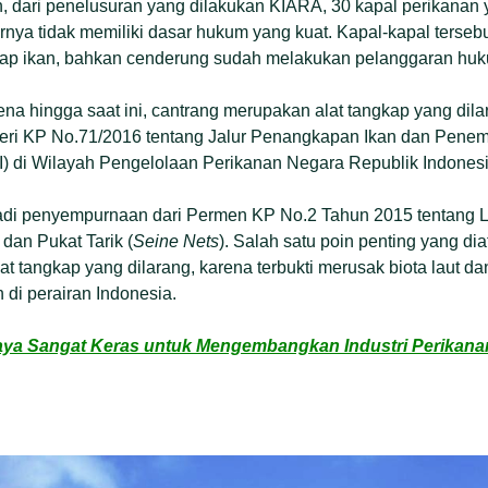
dari penelusuran yang dilakukan KIARA, 30 kapal perikanan y
rnya tidak memiliki dasar hukum yang kuat. Kapal-kapal terseb
ap ikan, bahkan cenderung sudah melakukan pelanggaran hu
rena hingga saat ini, cantrang merupakan alat tangkap yang dil
teri KP No.71/2016 tentang Jalur Penangkapan Ikan dan Penem
) di Wilayah Pengelolaan Perikanan Negara Republik Indones
jadi penyempurnaan dari Permen KP No.2 Tahun 2015 tentang
) dan Pukat Tarik (
Seine Nets
). Salah satu poin penting yang d
lat tangkap yang dilarang, karena terbukti merusak biota laut 
 di perairan Indonesia.
ya Sangat Keras untuk Mengembangkan Industri Perikana