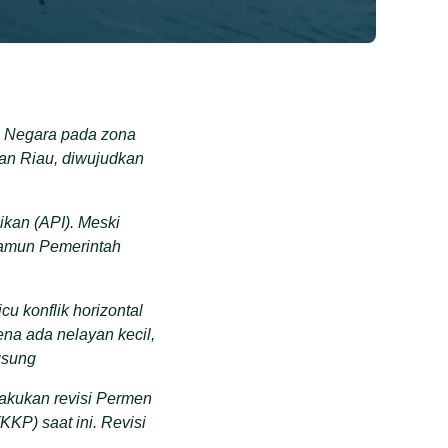
n Negara pada zona
uan Riau, diwujudkan
ikan (API). Meski
namun Pemerintah
u konflik horizontal
ena ada nelayan kecil,
gsung
akukan revisi Permen
KP) saat ini. Revisi