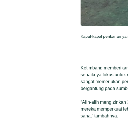
Kapal-kapal perikanan ya
Ketimbang memberikan i
sebaiknya fokus untuk 
sangat memerlukan perh
bergantung pada sumbe
“Alih-alih mengizinka
mereka memperkuat lebi
sana,” tambahnya.