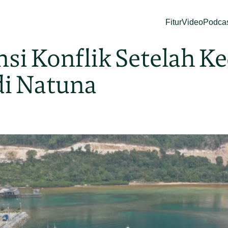
Fitur
Video
Podca
si Konflik Setelah K
di Natuna