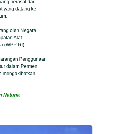
ang berasal dari
ut yang datang ke
kum.
arang oleh Negara
patan Alat
ia (WPP RI).
 Larangan Penggunaan
iatur dalam Permen
dan mengakibatkan
n Natuna