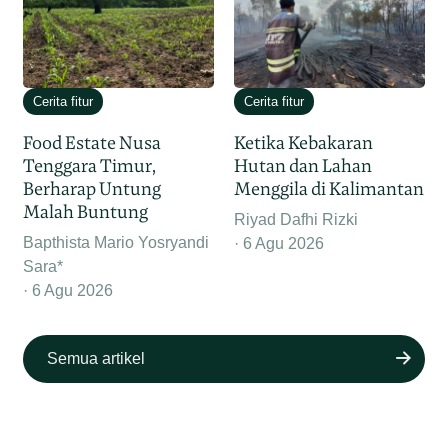
Cerita fitur
Cerita fitur
Food Estate Nusa
Ketika Kebakaran
Tenggara Timur,
Hutan dan Lahan
Berharap Untung
Menggila di Kalimantan
Malah Buntung
Riyad Dafhi Rizki
Bapthista Mario Yosryandi
6 Agu 2026
Sara*
6 Agu 2026
Semua artikel