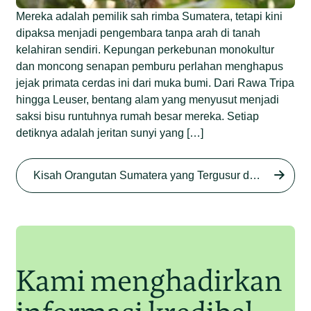
Mereka adalah pemilik sah rimba Sumatera, tetapi kini
dipaksa menjadi pengembara tanpa arah di tanah
kelahiran sendiri. Kepungan perkebunan monokultur
dan moncong senapan pemburu perlahan menghapus
jejak primata cerdas ini dari muka bumi. Dari Rawa Tripa
hingga Leuser, bentang alam yang menyusut menjadi
saksi bisu runtuhnya rumah besar mereka. Setiap
detiknya adalah jeritan sunyi yang […]
Begini Nasib Orangutan
Sumatera di Rawa Tripa
Kisah Orangutan Sumatera yang Tergusur dari Rumah Sendiri series
Begini Modus Perburuan
Junaidi Hanafiah
27 Agu 2025
Orangutan Sumatera
Junaidi Hanafiah
11 Jul 2025
Kami menghadirkan