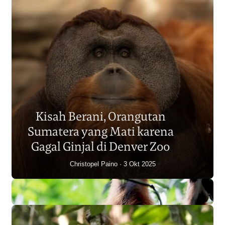
Populasi Orangutan
Sumatera Berkurang 2.700
Kisah Berani, Orangutan
Individu dalam Satu Dekade?
Sumatera yang Mati karena
Junaidi Hanafiah
14 Jul 2026
Gagal Ginjal di Denver Zoo
Christopel Paino
3 Okt 2025