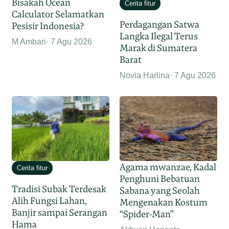
Bisakah Ocean
Cerita fitur
Calculator Selamatkan
Perdagangan Satwa
Pesisir Indonesia?
Langka Ilegal Terus
M Ambari
7 Agu 2026
Marak di Sumatera
Barat
Novia Harlina
7 Agu 2026
Agama mwanzae, Kadal
Cerita fitur
Penghuni Bebatuan
Tradisi Subak Terdesak
Sabana yang Seolah
Alih Fungsi Lahan,
Mengenakan Kostum
Banjir sampai Serangan
“Spider-Man”
Hama