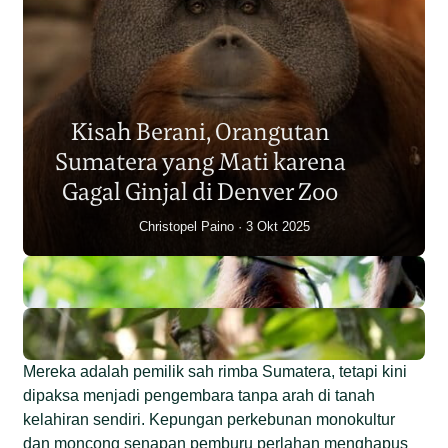
Populasi Orangutan
Sumatera Berkurang 2.700
Kisah Berani, Orangutan
Individu dalam Satu Dekade?
Sumatera yang Mati karena
Junaidi Hanafiah
14 Jul 2026
Gagal Ginjal di Denver Zoo
Christopel Paino
3 Okt 2025
Mereka adalah pemilik sah rimba Sumatera, tetapi kini
dipaksa menjadi pengembara tanpa arah di tanah
kelahiran sendiri. Kepungan perkebunan monokultur
dan moncong senapan pemburu perlahan menghapus