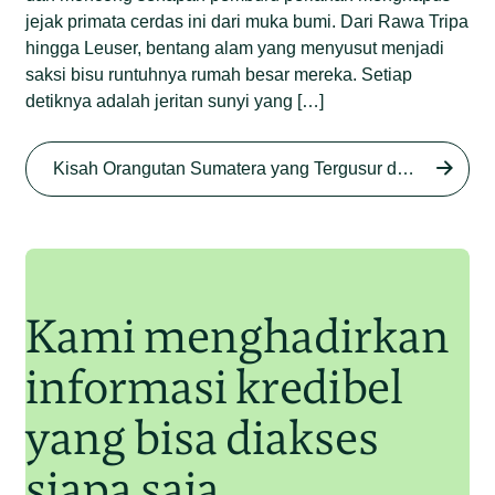
jejak primata cerdas ini dari muka bumi. Dari Rawa Tripa
hingga Leuser, bentang alam yang menyusut menjadi
saksi bisu runtuhnya rumah besar mereka. Setiap
detiknya adalah jeritan sunyi yang […]
Begini Nasib Orangutan
Sumatera di Rawa Tripa
Kisah Orangutan Sumatera yang Tergusur dari Rumah Sendiri series
Begini Modus Perburuan
Junaidi Hanafiah
27 Agu 2025
Orangutan Sumatera
Junaidi Hanafiah
11 Jul 2025
Kami menghadirkan
informasi kredibel
yang bisa diakses
siapa saja