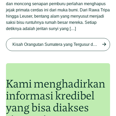
dan moncong senapan pemburu perlahan menghapus
jejak primata cerdas ini dari muka bumi. Dari Rawa Tripa
hingga Leuser, bentang alam yang menyusut menjadi
saksi bisu runtuhnya rumah besar mereka. Setiap
detiknya adalah jeritan sunyi yang […]
Begini Nasib Orangutan
Sumatera di Rawa Tripa
Kisah Orangutan Sumatera yang Tergusur dari Rumah Sendiri series
Begini Modus Perburuan
Junaidi Hanafiah
27 Agu 2025
Orangutan Sumatera
Junaidi Hanafiah
11 Jul 2025
Kami menghadirkan
informasi kredibel
yang bisa diakses