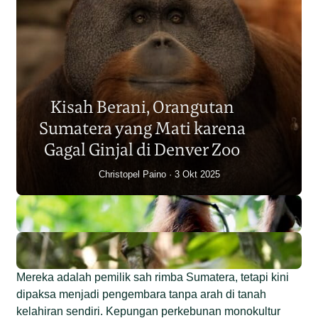
Populasi Orangutan
Sumatera Berkurang 2.700
Kisah Berani, Orangutan
Individu dalam Satu Dekade?
Sumatera yang Mati karena
Junaidi Hanafiah
14 Jul 2026
Gagal Ginjal di Denver Zoo
Christopel Paino
3 Okt 2025
Mereka adalah pemilik sah rimba Sumatera, tetapi kini
dipaksa menjadi pengembara tanpa arah di tanah
kelahiran sendiri. Kepungan perkebunan monokultur