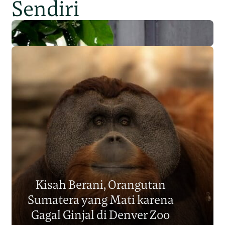
Sendiri
Populasi Orangutan
Sumatera Berkurang 2.700
Kisah Berani, Orangutan
Individu dalam Satu Dekade?
Sumatera yang Mati karena
Junaidi Hanafiah
14 Jul 2026
Gagal Ginjal di Denver Zoo