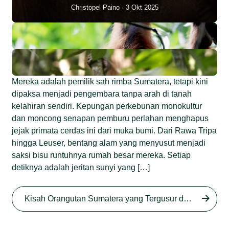
Christopel Paino
3 Okt 2025
Mereka adalah pemilik sah rimba Sumatera, tetapi kini
dipaksa menjadi pengembara tanpa arah di tanah
kelahiran sendiri. Kepungan perkebunan monokultur
dan moncong senapan pemburu perlahan menghapus
jejak primata cerdas ini dari muka bumi. Dari Rawa Tripa
hingga Leuser, bentang alam yang menyusut menjadi
saksi bisu runtuhnya rumah besar mereka. Setiap
detiknya adalah jeritan sunyi yang […]
Begini Nasib Orangutan
Sumatera di Rawa Tripa
Kisah Orangutan Sumatera yang Tergusur dari Rumah Sendiri series
Begini Modus Perburuan
Junaidi Hanafiah
27 Agu 2025
Orangutan Sumatera