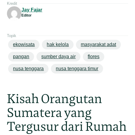
Kredit
Jay Fajar
Editor
Topik
ekowisata
hak kelola
masyarakat adat
pangan
sumber daya air
flores
nusa tenggara
nusa tenggara timur
Kisah Orangutan
Sumatera yang
Tergusur dari Rumah