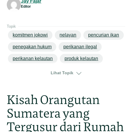
Jay Fajar
Editor
Topik
komitmen jokowi
nelayan
pencurian ikan
penegakan hukum
perikanan ilegal
perikanan kelautan
produk kelautan
susi pudjiastuti
Lihat Topik
Kisah Orangutan
Sumatera yang
Tergusur dari Rumah