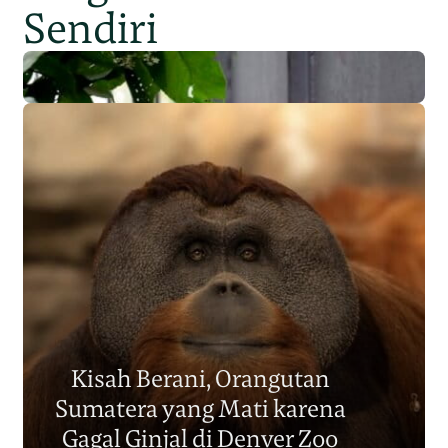
Sendiri
Populasi Orangutan
Sumatera Berkurang 2.700
Kisah Berani, Orangutan
Individu dalam Satu Dekade?
Sumatera yang Mati karena
Junaidi Hanafiah
14 Jul 2026
Gagal Ginjal di Denver Zoo