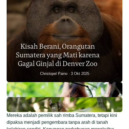
Populasi Orangutan
Sumatera Berkurang 2.700
Kisah Berani, Orangutan
Individu dalam Satu Dekade?
Sumatera yang Mati karena
Junaidi Hanafiah
14 Jul 2026
Gagal Ginjal di Denver Zoo
Christopel Paino
3 Okt 2025
Mereka adalah pemilik sah rimba Sumatera, tetapi kini
dipaksa menjadi pengembara tanpa arah di tanah