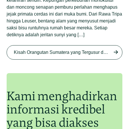
kelahiran sendiri. Kepungan perkebunan monokultur
dan moncong senapan pemburu perlahan menghapus
jejak primata cerdas ini dari muka bumi. Dari Rawa Tripa
hingga Leuser, bentang alam yang menyusut menjadi
saksi bisu runtuhnya rumah besar mereka. Setiap
detiknya adalah jeritan sunyi yang […]
Begini Nasib Orangutan
Sumatera di Rawa Tripa
Kisah Orangutan Sumatera yang Tergusur dari Rumah Sendiri series
Begini Modus Perburuan
Junaidi Hanafiah
27 Agu 2025
Orangutan Sumatera
Junaidi Hanafiah
11 Jul 2025
Kami menghadirkan
informasi kredibel
yang bisa diakses