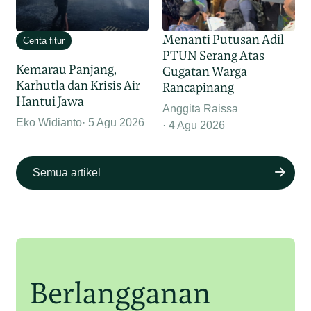
Menanti Putusan Adil
Cerita fitur
PTUN Serang Atas
Kemarau Panjang,
Gugatan Warga
Karhutla dan Krisis Air
Rancapinang
Hantui Jawa
Anggita Raissa
Eko Widianto
5 Agu 2026
4 Agu 2026
Semua artikel
Berlangganan