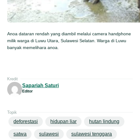
Anoa dataran rendah yang diambil melalui camera handphone
milik warga di Luwu Utara, Sulawesi Selatan. Warga di Luwu
banyak memelihara anoa.
Kredit
Sapariah Saturi
Editor
Topik
deforestasi
hidupan liar
hutan lindung
satwa
sulawesi
sulawesi tenggara