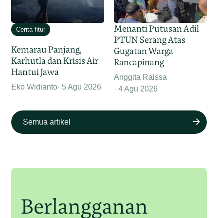
Menanti Putusan Adil
Cerita fitur
PTUN Serang Atas
Kemarau Panjang,
Gugatan Warga
Karhutla dan Krisis Air
Rancapinang
Hantui Jawa
Anggita Raissa
Eko Widianto
5 Agu 2026
4 Agu 2026
Semua artikel
Berlangganan