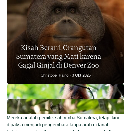
Populasi Orangutan
Sumatera Berkurang 2.700
Kisah Berani, Orangutan
Individu dalam Satu Dekade?
Sumatera yang Mati karena
Junaidi Hanafiah
14 Jul 2026
Gagal Ginjal di Denver Zoo
Christopel Paino
3 Okt 2025
Mereka adalah pemilik sah rimba Sumatera, tetapi kini
dipaksa menjadi pengembara tanpa arah di tanah