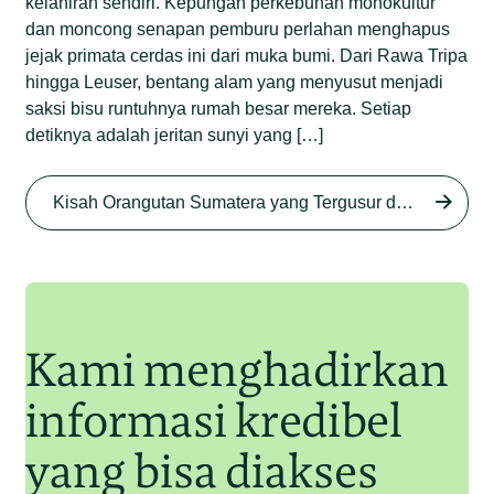
kelahiran sendiri. Kepungan perkebunan monokultur
dan moncong senapan pemburu perlahan menghapus
jejak primata cerdas ini dari muka bumi. Dari Rawa Tripa
hingga Leuser, bentang alam yang menyusut menjadi
saksi bisu runtuhnya rumah besar mereka. Setiap
detiknya adalah jeritan sunyi yang […]
Begini Nasib Orangutan
Sumatera di Rawa Tripa
Kisah Orangutan Sumatera yang Tergusur dari Rumah Sendiri series
Begini Modus Perburuan
Junaidi Hanafiah
27 Agu 2025
Orangutan Sumatera
Junaidi Hanafiah
11 Jul 2025
Kami menghadirkan
informasi kredibel
yang bisa diakses