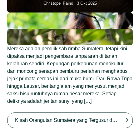
Christopel Paino
3 Okt 2025
Mereka adalah pemilik sah rimba Sumatera, tetapi kini
dipaksa menjadi pengembara tanpa arah di tanah
kelahiran sendiri. Kepungan perkebunan monokultur
dan moncong senapan pemburu perlahan menghapus
jejak primata cerdas ini dari muka bumi. Dari Rawa Tripa
hingga Leuser, bentang alam yang menyusut menjadi
saksi bisu runtuhnya rumah besar mereka. Setiap
detiknya adalah jeritan sunyi yang […]
Begini Nasib Orangutan
Sumatera di Rawa Tripa
Kisah Orangutan Sumatera yang Tergusur dari Rumah Sendiri series
Begini Modus Perburuan
Junaidi Hanafiah
27 Agu 2025
Orangutan Sumatera