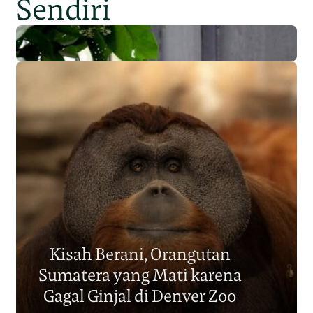
Sendiri
Populasi Orangutan
Sumatera Berkurang 2.700
Kisah Berani, Orangutan
Individu dalam Satu Dekade?
Sumatera yang Mati karena
Junaidi Hanafiah
14 Jul 2026
Gagal Ginjal di Denver Zoo