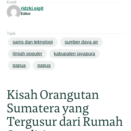
Kredit
ridzki.sigit
Editor
Topik
sains dan teknologi
sumber daya air
ilmiah populer
kabupaten jayapura
papua
papua
Kisah Orangutan
Sumatera yang
Tergusur dari Rumah