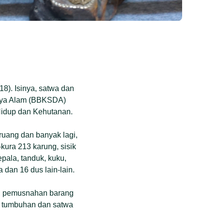
8). Isinya, satwa dan
Daya Alam (BBKSDA)
idup dan Kehutanan.
ruang dan banyak lagi,
ura 213 karung, sisik
kepala, tanduk, kuku,
 dan 16 dus lain-lain.
n, pemusnahan barang
p tumbuhan dan satwa