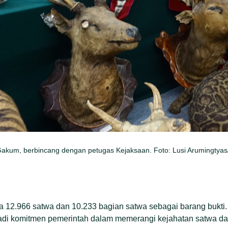
 Gakum, berbincang dengan petugas Kejaksaan. Foto: Lusi Arumingtya
 12.966 satwa dan 10.233 bagian satwa sebagai barang bukti.
adi komitmen pemerintah dalam memerangi kejahatan satwa dan