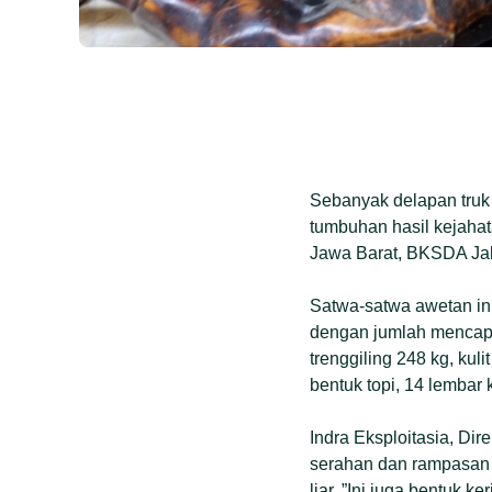
Sebanyak delapan truk 
tumbuhan hasil kejaha
Jawa Barat, BKSDA Ja
Satwa-satwa awetan ini
dengan jumlah mencapai
trenggiling 248 kg, kuli
bentuk topi, 14 lembar 
Indra Eksploitasia, 
serahan dan rampasan 
liar. ”Ini juga bentuk 