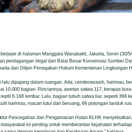
berjejer di halaman Manggala Wanabakti, Jakarta, Senin (30/5/1
tan perdagangan ilegal dari Balai Besar Konservasi Sumber 
karta dan Ditjen Penegakan Hukum Kementerian Lingkungan H
 lalu dipajang dalam ruangan. Ada, cenderawasih, harimau, be
 10.000 bagian. Rinciannya, awetan satwa 117, kerapas kura-k
t reptil 6.168 lembar. Lalu, bagian tubuh satwa liar, seperti 366 
kulit harimau, macan tutul dan beruang, 66 potongan tanduk rusa
Direktur Pencegahan dan Pengamanan Hutan KLHK menyebutka
masyarakat ini penting untuk memberantas kejahatan terhada
kerja sama dengan kepolisian dan Kejaksaan Agung,” katanya.