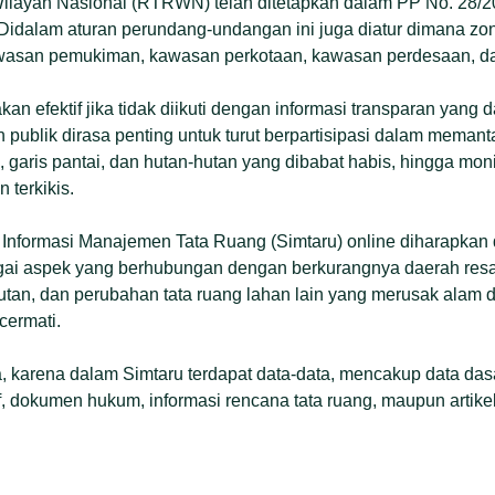
layah Nasional (RTRWN) telah ditetapkan dalam PP No. 28/20
 Didalam aturan perundang-undangan ini juga diatur dimana zo
asan pemukiman, kawasan perkotaan, kawasan perdesaan, dan
 efektif jika tidak diikuti dengan informasi transparan yang d
an publik dirasa penting untuk turut berpartisipasi dalam mema
 garis pantai, dan hutan-hutan yang dibabat habis, hingga moni
 terkikis.
 Informasi Manajemen Tata Ruang (Simtaru) online diharapkan 
ai aspek yang berhubungan dengan berkurangnya daerah resapa
utan, dan perubahan tata ruang lahan lain yang merusak alam 
cermati.
a, karena dalam Simtaru terdapat data-data, mencakup data dasa
tif, dokumen hukum, informasi rencana tata ruang, maupun artikel