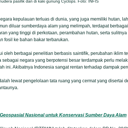
mudera pasifik dan di kaki gunung Cyclops. Foto: INFIS
gara kepulauan terluas di dunia, yang juga memiliki hutan, l
mun diluar sumberdaya alam yang melimpah, terdapat berbagai
aran yang tinggi di perkotaan, perambahan hutan, serta sulitnya
n fosil ke bahan bakar terbarukan.
ui oleh berbagai penelitian berbasis saintifik, perubahan iklim 
a sebagai negara yang berpotensi besar terdampak perlu melak
h ini. Akibatnya Indonesia sangat rentan terhadap dampak peru
dalah lewat pengelolaan tata ruang yang cermat yang diserta
antaunya.
 Geospasial Nasional untuk Konservasi Sumber Daya Alam