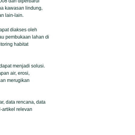
08 dan diperbarui
na kawasan lindung,
 lain-lain.
apat diakses oleh
ntau pembukaan lahan di
toring habitat
dapat menjadi solusi.
n air, erosi,
dan merugikan
r, data rencana, data
-artikel relevan