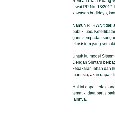
Rencana Tata Ruang Wi
lewat PP No. 13/2017.
kawasan budidaya, kaw
Namun RTRWN tidak akan
publik luas. Keterlibat
garis sempadan sungai,
ekosistem yang semakin
Untuk itu model Sistem
Dengan Simtaru berbag
kebakaran lahan dan h
manusia, akan dapat di
Hal ini dapat terlaksan
tematik, data partisipa
lainnya.