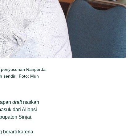
g penyusunan Ranperda
h sendiri. Foto: Muh
yiapan
draft
naskah
suk dari Aliansi
upaten Sinjai.
 berarti karena