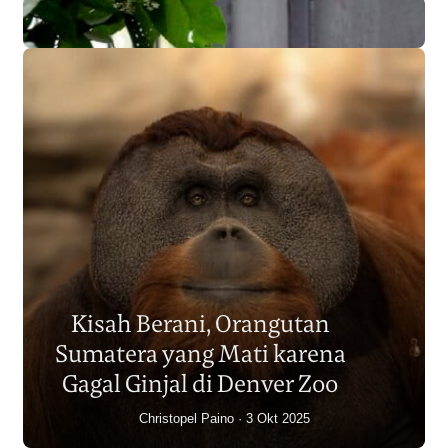
Populasi Orangutan
Sumatera Berkurang 2.700
Kisah Berani, Orangutan
Individu dalam Satu Dekade?
Sumatera yang Mati karena
Junaidi Hanafiah
14 Jul 2026
Gagal Ginjal di Denver Zoo
Christopel Paino
3 Okt 2025