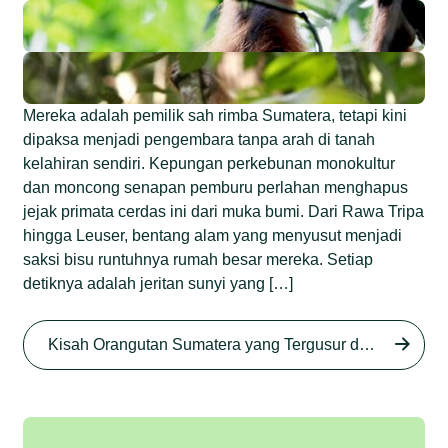
Mereka adalah pemilik sah rimba Sumatera, tetapi kini
dipaksa menjadi pengembara tanpa arah di tanah
kelahiran sendiri. Kepungan perkebunan monokultur
dan moncong senapan pemburu perlahan menghapus
jejak primata cerdas ini dari muka bumi. Dari Rawa Tripa
hingga Leuser, bentang alam yang menyusut menjadi
saksi bisu runtuhnya rumah besar mereka. Setiap
detiknya adalah jeritan sunyi yang […]
Begini Nasib Orangutan
Sumatera di Rawa Tripa
Kisah Orangutan Sumatera yang Tergusur dari Rumah Sendiri series
Begini Modus Perburuan
Junaidi Hanafiah
27 Agu 2025
Orangutan Sumatera
Junaidi Hanafiah
11 Jul 2025