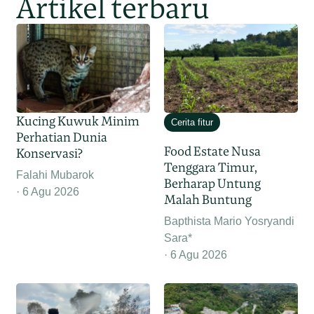
Artikel terbaru
Kucing Kuwuk Minim
Cerita fitur
Perhatian Dunia
Food Estate Nusa
Konservasi?
Tenggara Timur,
Falahi Mubarok
Berharap Untung
6 Agu 2026
Malah Buntung
Bapthista Mario Yosryandi
Sara*
6 Agu 2026