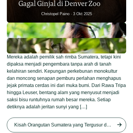
Gagal Ginjal di Denver Zoo
Christopel Paino
3 Okt 2025
Mereka adalah pemilik sah rimba Sumatera, tetapi kini
dipaksa menjadi pengembara tanpa arah di tanah
kelahiran sendiri. Kepungan perkebunan monokultur
dan moncong senapan pemburu perlahan menghapus
jejak primata cerdas ini dari muka bumi. Dari Rawa Tripa
hingga Leuser, bentang alam yang menyusut menjadi
saksi bisu runtuhnya rumah besar mereka. Setiap
detiknya adalah jeritan sunyi yang […]
Begini Nasib Orangutan
Sumatera di Rawa Tripa
Kisah Orangutan Sumatera yang Tergusur dari Rumah Sendiri series
Begini Modus Perburuan
Junaidi Hanafiah
27 Agu 2025