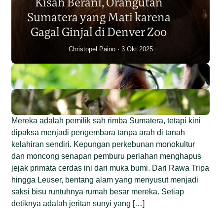
Kisah Berani, Orangutan
Individu dalam Satu Dekade?
Sumatera yang Mati karena
Junaidi Hanafiah
14 Jul 2026
Gagal Ginjal di Denver Zoo
Christopel Paino
3 Okt 2025
Mereka adalah pemilik sah rimba Sumatera, tetapi kini
dipaksa menjadi pengembara tanpa arah di tanah
kelahiran sendiri. Kepungan perkebunan monokultur
dan moncong senapan pemburu perlahan menghapus
jejak primata cerdas ini dari muka bumi. Dari Rawa Tripa
hingga Leuser, bentang alam yang menyusut menjadi
saksi bisu runtuhnya rumah besar mereka. Setiap
detiknya adalah jeritan sunyi yang […]
Begini Nasib Orangutan