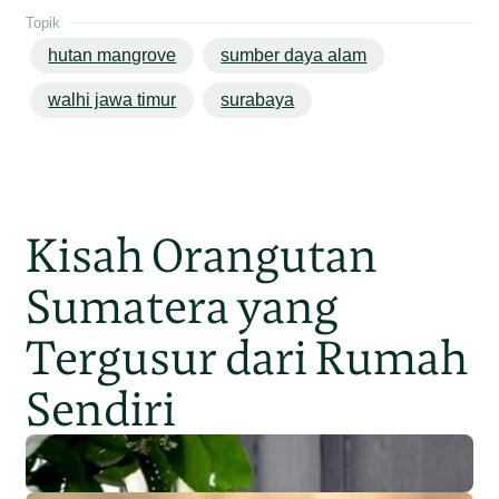
Topik
hutan mangrove
sumber daya alam
walhi jawa timur
surabaya
Kisah Orangutan
Sumatera yang
Tergusur dari Rumah
Sendiri