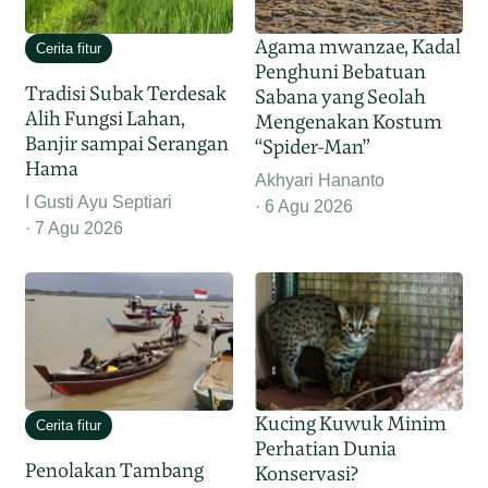
Agama mwanzae, Kadal
Cerita fitur
Penghuni Bebatuan
Tradisi Subak Terdesak
Sabana yang Seolah
Alih Fungsi Lahan,
Mengenakan Kostum
Banjir sampai Serangan
“Spider-Man”
Hama
Akhyari Hananto
I Gusti Ayu Septiari
6 Agu 2026
7 Agu 2026
Kucing Kuwuk Minim
Cerita fitur
Perhatian Dunia
Penolakan Tambang
Konservasi?