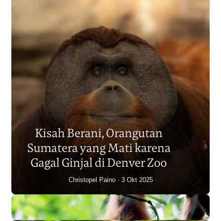
Populasi Orangutan
Sumatera Berkurang 2.700
Kisah Berani, Orangutan
Individu dalam Satu Dekade?
Sumatera yang Mati karena
Junaidi Hanafiah
14 Jul 2026
Gagal Ginjal di Denver Zoo
Christopel Paino
3 Okt 2025