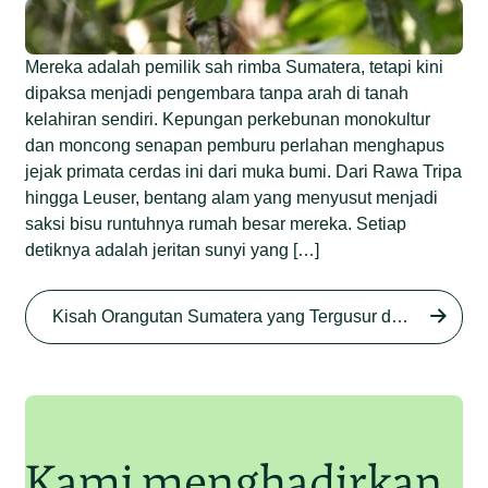
Mereka adalah pemilik sah rimba Sumatera, tetapi kini
dipaksa menjadi pengembara tanpa arah di tanah
kelahiran sendiri. Kepungan perkebunan monokultur
dan moncong senapan pemburu perlahan menghapus
jejak primata cerdas ini dari muka bumi. Dari Rawa Tripa
hingga Leuser, bentang alam yang menyusut menjadi
saksi bisu runtuhnya rumah besar mereka. Setiap
detiknya adalah jeritan sunyi yang […]
Begini Nasib Orangutan
Sumatera di Rawa Tripa
Kisah Orangutan Sumatera yang Tergusur dari Rumah Sendiri series
Begini Modus Perburuan
Junaidi Hanafiah
27 Agu 2025
Orangutan Sumatera
Junaidi Hanafiah
11 Jul 2025
Kami menghadirkan