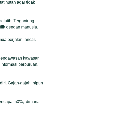
at hutan agar tidak
pelatih. Tergantung
flik dengan manusia.
mua berjalan lancar.
an pengawasan kawasan
 informasi perburuan,
diri. Gajah-gajah inipun
 mencapai 50%, dimana