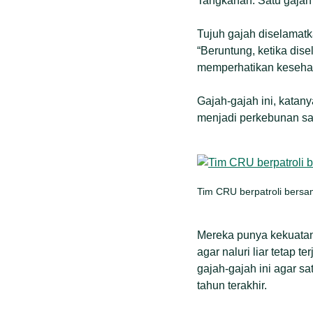
Tangkahan. Satu gajah 
Tujuh gajah diselamatk
“Beruntung, ketika dis
memperhatikan kesehata
Gajah-gajah ini, katan
menjadi perkebunan sa
Tim CRU berpatroli bersa
Mereka punya kekuatan 
agar naluri liar tetap
gajah-gajah ini agar s
tahun terakhir.