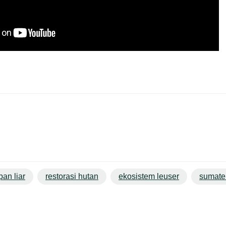
pan liar
restorasi hutan
ekosistem leuser
sumater