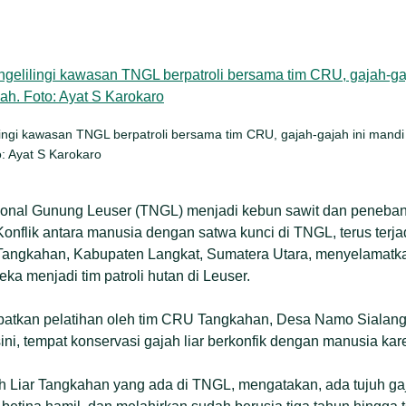
ingi kawasan TNGL berpatroli bersama tim CRU, gajah-gajah ini mandi 
: Ayat S Karokaro
onal Gunung Leuser (TNGL) menjadi kebun sawit dan peneban
Konflik antara manusia dengan satwa kunci di TNGL, terus terja
angkahan, Kabupaten Langkat, Sumatera Utara, menyelamatka
eka menjadi tim patroli hutan di Leuser.
patkan pelatihan oleh tim CRU Tangkahan, Desa Namo Sialan
ni, tempat konservasi gajah liar berkonfik dengan manusia kare
h Liar Tangkahan yang ada di TNGL, mengatakan, ada tujuh gaj