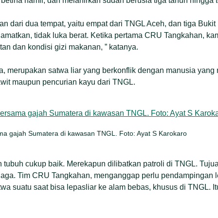
betina hamil, dan melahirkan sudah berusia tiga tahun hingga t
an dari dua tempat, yaitu empat dari TNGL Aceh, dan tiga Buki
elamatkan, tidak luka berat. Ketika pertama CRU Tangkahan, ka
n dan kondisi gizi makanan, ” katanya.
ya, merupakan satwa liar yang berkonflik dengan manusia yang 
wit maupun pencurian kayu dari TNGL.
ma gajah Sumatera di kawasan TNGL. Foto: Ayat S Karokaro
tubuh cukup baik. Merekapun dilibatkan patroli di TNGL. Tuju
 terjaga. Tim CRU Tangkahan, menganggap perlu pendampingan 
atwa suatu saat bisa lepasliar ke alam bebas, khusus di TNGL. 