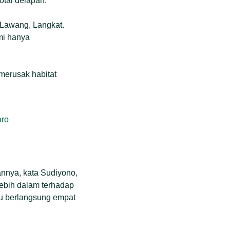
otal delapan.
t Lawang, Langkat.
mi hanya
merusak habitat
annya, kata Sudiyono,
lebih dalam terhadap
Itu berlangsung empat