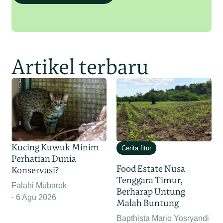
Artikel terbaru
Kucing Kuwuk Minim
Cerita fitur
Perhatian Dunia
Food Estate Nusa
Konservasi?
Tenggara Timur,
Falahi Mubarok
Berharap Untung
6 Agu 2026
Malah Buntung
Bapthista Mario Yosryandi