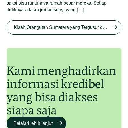
saksi bisu runtuhnya rumah besar mereka. Setiap
detiknya adalah jeritan sunyi yang […]
Begini Nasib Orangutan
Sumatera di Rawa Tripa
Kisah Orangutan Sumatera yang Tergusur dari Rumah Sendiri series
Begini Modus Perburuan
Junaidi Hanafiah
27 Agu 2025
Orangutan Sumatera
Junaidi Hanafiah
11 Jul 2025
Kami menghadirkan
informasi kredibel
yang bisa diakses
siapa saja
Pelajari lebih lanjut