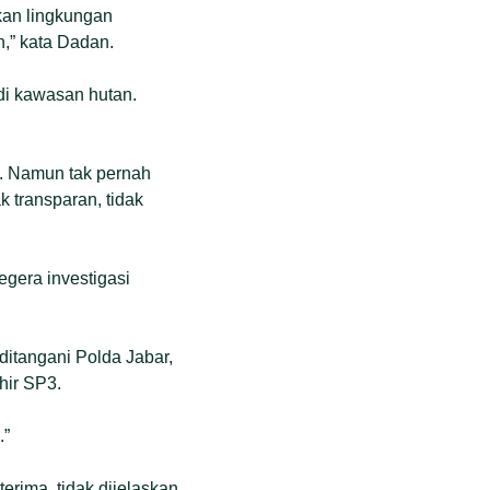
akan lingkungan
n,” kata Dadan.
di kawasan hutan.
a. Namun tak pernah
 transparan, tidak
gera investigasi
ditangani Polda Jabar,
hir SP3.
.”
erima, tidak dijelaskan