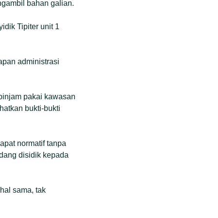
ngambil bahan galian.
dik Tipiter unit 1
apan administrasi
 pinjam pakai kawasan
atkan bukti-bukti
pat normatif tanpa
edang disidik kepada
hal sama, tak