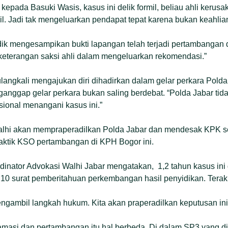
 kepada Basuki Wasis, kasus ini delik formil, beliau ahli kerus
il. Jadi tak mengeluarkan pendapat tepat karena bukan keahlia
dik mengesampikan bukti lapangan telah terjadi pertambangan 
terangan saksi ahli dalam mengeluarkan rekomendasi.”
langkali mengajukan diri dihadirkan dalam gelar perkara Pold
anggap gelar perkara bukan saling berdebat. “Polda Jabar tidak
esional menangani kasus ini.”
hi akan mempraperadilkan Polda Jabar dan mendesak KPK se
praktik KSO pertambangan di KPH Bogor ini.
inator Advokasi Walhi Jabar mengatakan, 1,2 tahun kasus ini 
10 surat pemberitahuan perkembangan hasil penyidikan. Terak
gambil langkah hukum. Kita akan praperadilkan keputusan ini
lamasi dan pertambangan itu hal berbeda. Di dalam SP3 yang dit