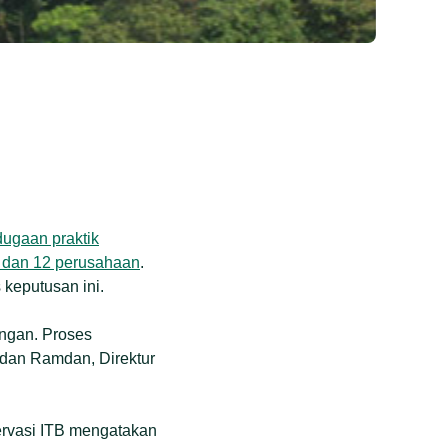
dugaan praktik
i dan 12 perusahaan
.
 keputusan ini.
angan. Proses
adan Ramdan, Direktur
servasi ITB mengatakan