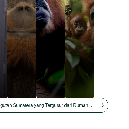
ng
o
Kisah Orangutan Sumatera yang Tergusur dari Rumah Sendiri series