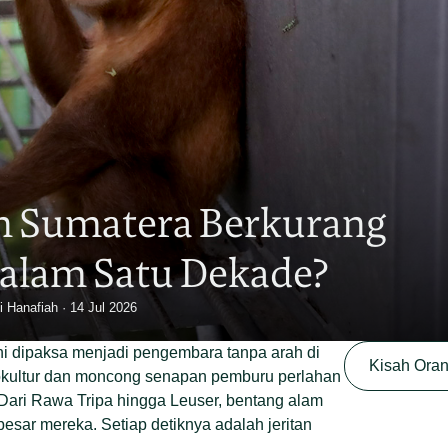
i, Orangutan Sumatera ya
 Gagal Ginjal di Denver Zo
Christopel Paino
3 Okt 2025
ini dipaksa menjadi pengembara tanpa arah di
okultur dan moncong senapan pemburu perlahan
 Dari Rawa Tripa hingga Leuser, bentang alam
esar mereka. Setiap detiknya adalah jeritan