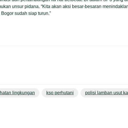
mukan unsur pidana. “Kita akan aksi besar-besaran menindaklanj
 Bogor sudah siap turun.”
hatan lingkungan
kso perhutani
polisi lamban usut k