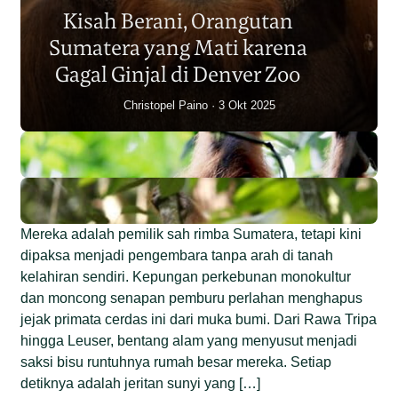
Sumatera Berkurang 2.700
Kisah Berani, Orangutan
Individu dalam Satu Dekade?
Sumatera yang Mati karena
Junaidi Hanafiah
14 Jul 2026
Gagal Ginjal di Denver Zoo
Christopel Paino
3 Okt 2025
Mereka adalah pemilik sah rimba Sumatera, tetapi kini
dipaksa menjadi pengembara tanpa arah di tanah
kelahiran sendiri. Kepungan perkebunan monokultur
dan moncong senapan pemburu perlahan menghapus
jejak primata cerdas ini dari muka bumi. Dari Rawa Tripa
hingga Leuser, bentang alam yang menyusut menjadi
saksi bisu runtuhnya rumah besar mereka. Setiap
detiknya adalah jeritan sunyi yang […]