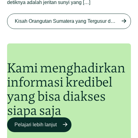
detiknya adalah jeritan sunyi yang […]
Begini Nasib Orangutan
Sumatera di Rawa Tripa
Kisah Orangutan Sumatera yang Tergusur dari Rumah Sendiri series
Begini Modus Perburuan
Junaidi Hanafiah
27 Agu 2025
Orangutan Sumatera
Junaidi Hanafiah
11 Jul 2025
Kami menghadirkan
informasi kredibel
yang bisa diakses
siapa saja
Pelajari lebih lanjut