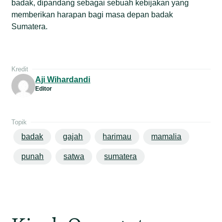
badak, dipandang sebagai sebuah kebijakan yang
memberikan harapan bagi masa depan badak
Sumatera.
Kredit
Aji Wihardandi
Editor
Topik
badak
gajah
harimau
mamalia
punah
satwa
sumatera