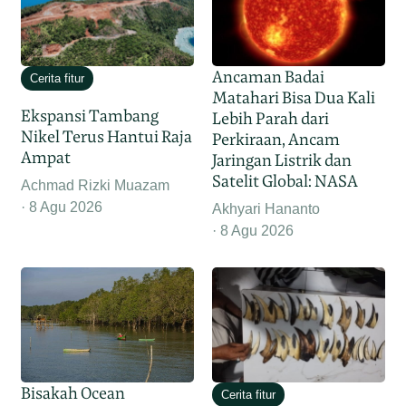
Ancaman Badai
Cerita fitur
Matahari Bisa Dua Kali
Ekspansi Tambang
Lebih Parah dari
Nikel Terus Hantui Raja
Perkiraan, Ancam
Ampat
Jaringan Listrik dan
Satelit Global: NASA
Achmad Rizki Muazam
8 Agu 2026
Akhyari Hananto
8 Agu 2026
Bisakah Ocean
Cerita fitur