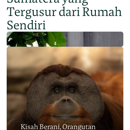
Tergusur dari Rumah
Sendiri
Populasi Orangutan
Sumatera Berkurang 2.700
Kisah Berani, Orangutan
Individu dalam Satu Dekade?