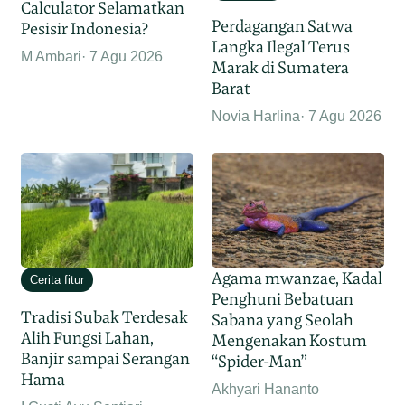
Calculator Selamatkan
Perdagangan Satwa
Pesisir Indonesia?
Langka Ilegal Terus
M Ambari
7 Agu 2026
Marak di Sumatera
Barat
Novia Harlina
7 Agu 2026
Agama mwanzae, Kadal
Cerita fitur
Penghuni Bebatuan
Tradisi Subak Terdesak
Sabana yang Seolah
Alih Fungsi Lahan,
Mengenakan Kostum
Banjir sampai Serangan
“Spider-Man”
Hama
Akhyari Hananto