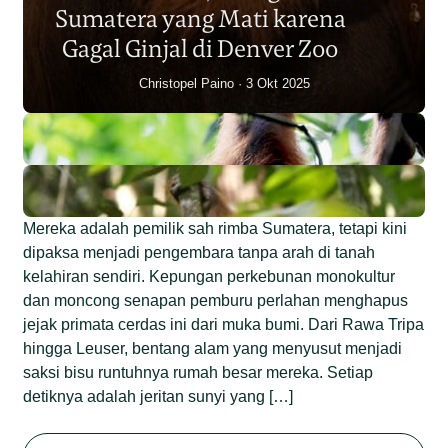
Sumatera yang Mati karena
Junaidi Hanafiah
14 Jul 2026
Gagal Ginjal di Denver Zoo
Christopel Paino
3 Okt 2025
Mereka adalah pemilik sah rimba Sumatera, tetapi kini
dipaksa menjadi pengembara tanpa arah di tanah
kelahiran sendiri. Kepungan perkebunan monokultur
dan moncong senapan pemburu perlahan menghapus
jejak primata cerdas ini dari muka bumi. Dari Rawa Tripa
hingga Leuser, bentang alam yang menyusut menjadi
saksi bisu runtuhnya rumah besar mereka. Setiap
detiknya adalah jeritan sunyi yang […]
Begini Nasib Orangutan