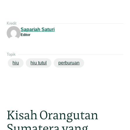
Kredit
Sapariah Saturi
Editor
Topik
hiu
hiu tutul
perburuan
Kisah Orangutan
Sumatera yang