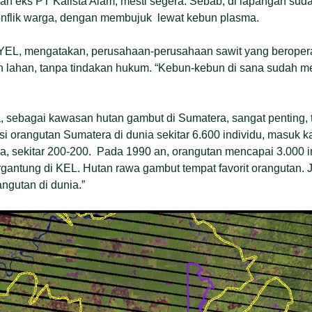
an eks PT Kalista Alam, mesti segera. Sebab, di lapangan su
nflik warga, dengan membujuk lewat kebun plasma.
r YEL, mengatakan, perusahaan-perusahaan sawit yang beropera
lahan, tanpa tindakan hukum. “Kebun-kebun di sana sudah m
, sebagai kawasan hutan gambut di Sumatera, sangat penting, 
si orangutan Sumatera di dunia sekitar 6.600 individu, masuk k
pa, sekitar 200-200. Pada 1990 an, orangutan mencapai 3.000 
gantung di KEL. Hutan rawa gambut tempat favorit orangutan. J
ngutan di dunia.”