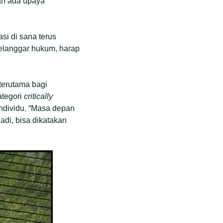
dah ada upaya
si di sana terus
elanggar hukum, harap
terutama bagi
ategori
critically
individu. “Masa depan
adi, bisa dikatakan