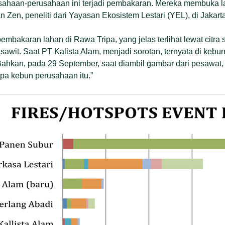
erusahaan-perusahaan ini terjadi pembakaran. Mereka membuka 
 Zen, peneliti dari Yayasan Ekosistem Lestari (YEL), di Jakart
akaran lahan di Rawa Tripa, yang jelas terlihat lewat citra sa
awit. Saat PT Kalista Alam, menjadi sorotan, ternyata di kebun
. “Bahkan, pada 29 September, saat diambil gambar dari pesawat
apa kebun perusahaan itu.”