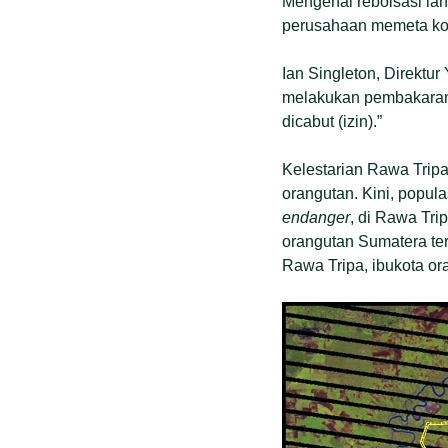
Mengenai reboisasi lah
perusahaan memeta ko
Ian Singleton, Direktu
melakukan pembakaran 
dicabut (izin).”
Kelestarian Rawa Tripa
orangutan. Kini, popula
endanger
, di Rawa Tri
orangutan Sumatera ter
Rawa Tripa, ibukota ora