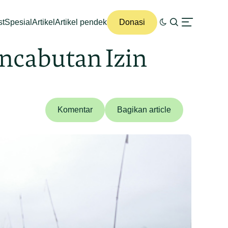
st
Spesial
Artikel
Artikel pendek
Donasi
ncabutan Izin
Komentar
Bagikan article