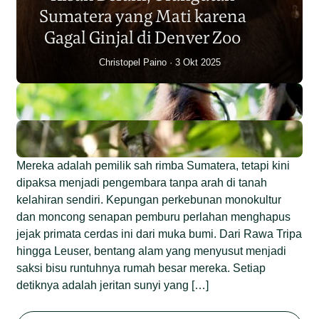
Individu dalam Satu Dekade?
Sumatera yang Mati karena
Junaidi Hanafiah
14 Jul 2026
Gagal Ginjal di Denver Zoo
Christopel Paino
3 Okt 2025
Mereka adalah pemilik sah rimba Sumatera, tetapi kini
dipaksa menjadi pengembara tanpa arah di tanah
kelahiran sendiri. Kepungan perkebunan monokultur
dan moncong senapan pemburu perlahan menghapus
jejak primata cerdas ini dari muka bumi. Dari Rawa Tripa
hingga Leuser, bentang alam yang menyusut menjadi
saksi bisu runtuhnya rumah besar mereka. Setiap
detiknya adalah jeritan sunyi yang […]
Begini Nasib Orangutan