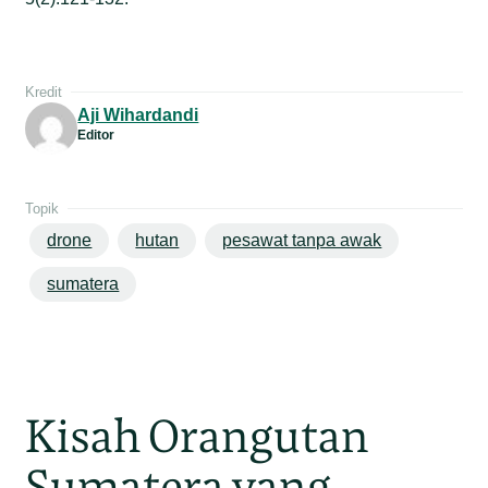
Kredit
Aji Wihardandi
Editor
Topik
drone
hutan
pesawat tanpa awak
sumatera
Kisah Orangutan
Sumatera yang