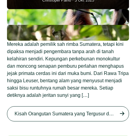
Christopel Paino
3 Okt 2025
Mereka adalah pemilik sah rimba Sumatera, tetapi kini
dipaksa menjadi pengembara tanpa arah di tanah
kelahiran sendiri. Kepungan perkebunan monokultur
dan moncong senapan pemburu perlahan menghapus
jejak primata cerdas ini dari muka bumi. Dari Rawa Tripa
hingga Leuser, bentang alam yang menyusut menjadi
saksi bisu runtuhnya rumah besar mereka. Setiap
detiknya adalah jeritan sunyi yang […]
Begini Nasib Orangutan
Sumatera di Rawa Tripa
Kisah Orangutan Sumatera yang Tergusur dari Rumah Sendiri series
Begini Modus Perburuan
Junaidi Hanafiah
27 Agu 2025
Orangutan Sumatera