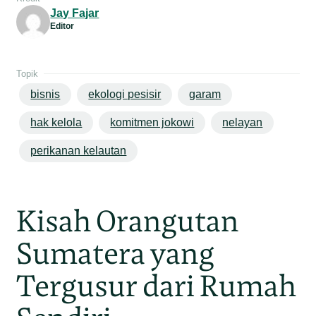
Jay Fajar
Editor
Topik
bisnis
ekologi pesisir
garam
hak kelola
komitmen jokowi
nelayan
perikanan kelautan
Kisah Orangutan
Sumatera yang
Tergusur dari Rumah