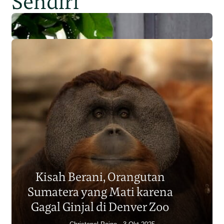
Sendiri
Populasi Orangutan
Sumatera Berkurang 2.700
Kisah Berani, Orangutan
Individu dalam Satu Dekade?
Sumatera yang Mati karena
Junaidi Hanafiah
14 Jul 2026
Gagal Ginjal di Denver Zoo