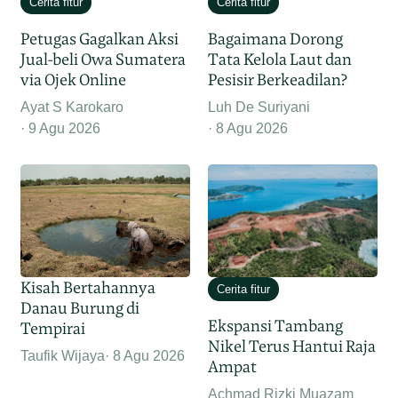
Cerita fitur
Cerita fitur
Petugas Gagalkan Aksi
Bagaimana Dorong
Jual-beli Owa Sumatera
Tata Kelola Laut dan
via Ojek Online
Pesisir Berkeadilan?
Ayat S Karokaro
Luh De Suriyani
9 Agu 2026
8 Agu 2026
Kisah Bertahannya
Cerita fitur
Danau Burung di
Ekspansi Tambang
Tempirai
Nikel Terus Hantui Raja
Taufik Wijaya
8 Agu 2026
Ampat
Achmad Rizki Muazam