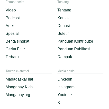
Format berita
Tentang
Video
Tentang
Podcast
Kontak
Artikel
Donasi
Spesial
Buletin
Berita singkat
Panduan Kontributor
Cerita Fitur
Panduan Publikasi
Terbaru
Dampak
Tautan eksternal
Media sosial
Madagaskar liar
LinkedIn
Mongabay Kids
Instagram
Mongabay.org
Youtube
X