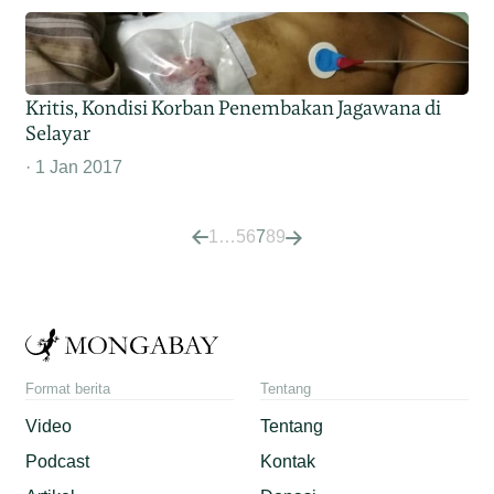
Kritis, Kondisi Korban Penembakan Jagawana di
Selayar
1 Jan 2017
1
…
5
6
7
8
9
Format berita
Tentang
Video
Tentang
Podcast
Kontak