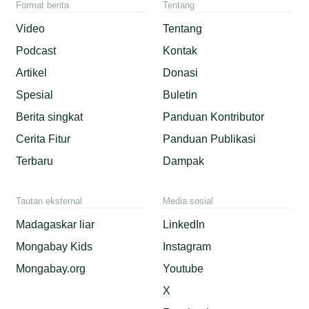
Format berita
Tentang
Video
Tentang
Podcast
Kontak
Artikel
Donasi
Spesial
Buletin
Berita singkat
Panduan Kontributor
Cerita Fitur
Panduan Publikasi
Terbaru
Dampak
Tautan eksternal
Media sosial
Madagaskar liar
LinkedIn
Mongabay Kids
Instagram
Mongabay.org
Youtube
X