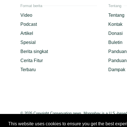
Format berita
Tentang
Video
Tentang
Podcast
Kontak
Artikel
Donasi
Spesial
Buletin
Berita singkat
Panduan 
Cerita Fitur
Panduan 
Terbaru
Dampak
© 2026 Copyright Conservation news. Mongabay is a U.S.-based n
This website uses cookies to ensure you get the best expe