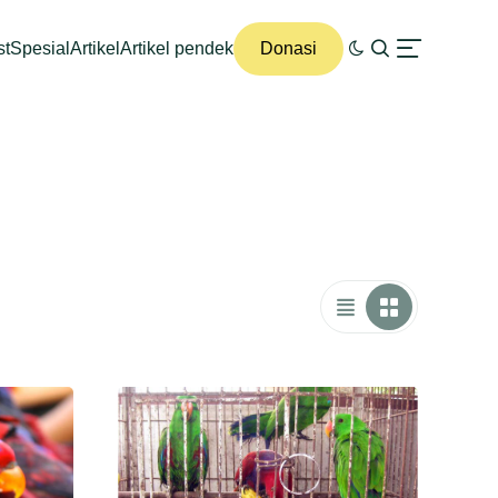
st
Spesial
Artikel
Artikel pendek
Donasi