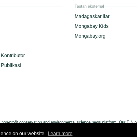
Tautan eksternal
Madagaskar liar
Mongabay Kids
Mongabay.org
Kontributor
Publikasi
on-profit conservation and environmental science news platform. Our EIN or
rience on our website.
Learn more