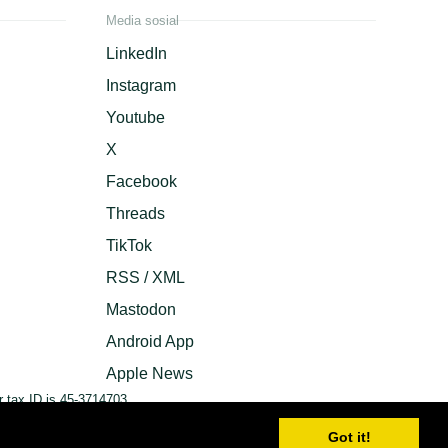
Media sosial
LinkedIn
Instagram
Youtube
X
Facebook
Threads
TikTok
RSS / XML
Mastodon
Android App
Apple News
 tax ID is 45-3714703.
Got it!